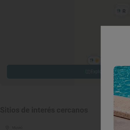
Explorar sitios cerc
Sitios de interés cercanos
Museo
Mon