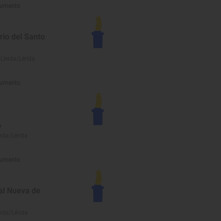
umento
rio del Santo
 Lleida/Lérida
umento
o
eida/Lérida
umento
al Nueva de
eida/Lérida