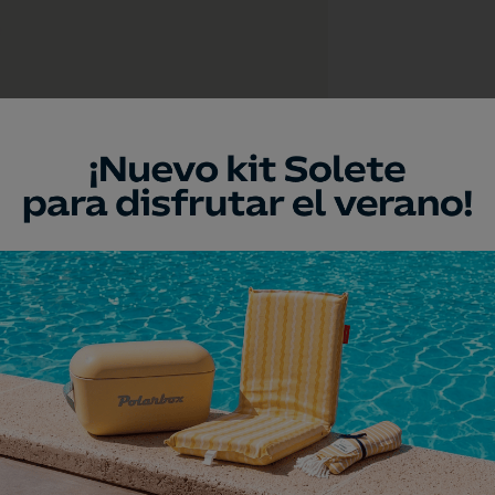
a
umento