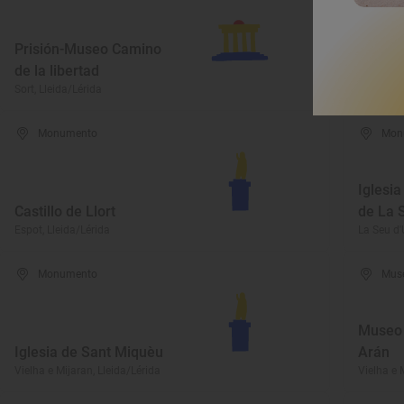
Prisión-Museo Camino
Iglesia
de la libertad
La Torre 
Sort, Lleida/Lérida
Lleida/Lé
Monumento
Mon
Iglesia
Castillo de Llort
de La S
Espot, Lleida/Lérida
La Seu d'U
Monumento
Mus
Museo 
Iglesia de Sant Miquèu
Arán
Vielha e Mijaran, Lleida/Lérida
Vielha e 