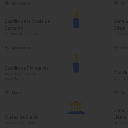
Monumento
Mon
Castillo de la Soala de
Santua
Casterás
Cristo
Bossòst, Lleida/Lérida
Balaguer,
Monumento
Mon
Castillo de Florejachs
Castill
Torrefeta i Florejacs,
Lleida/Lérida
Verdú, Ll
Museo
Mon
Catedr
Museo de Lleida
Lleida
Lleida, Lleida/Lérida
Lleida, Ll