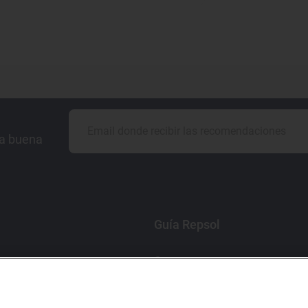
la buena
Guía Repsol
Comer
Viajar