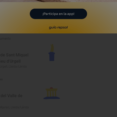
 de Sant Martí
de Capdella,
rida
umento
 de Sant Miquel
eu d'Urgell
rgell, Lleida/Lérida
eo
del Valle de
Mijaran, Lleida/Lérida