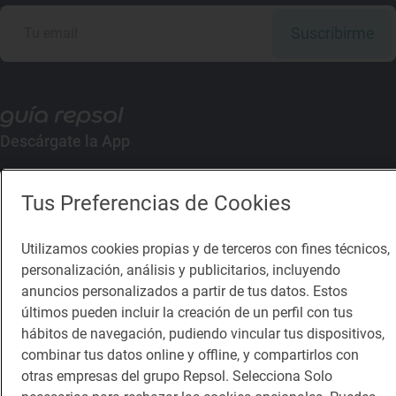
Suscribirme
Descárgate la App
App Store
Google Play
Tus Preferencias de Cookies
Guía Repsol
Enlaces
Utilizamos cookies propias y de terceros con fines técnicos,
personalización, análisis y publicitarios, incluyendo
Comer
Contacto
anuncios personalizados a partir de tus datos. Estos
últimos pueden incluir la creación de un perfil con tus
Viajar
Sala de prensa
hábitos de navegación, pudiendo vincular tus dispositivos,
combinar tus datos online y offline, y compartirlos con
Dormir
Canal de ética
otras empresas del grupo Repsol. Selecciona Solo