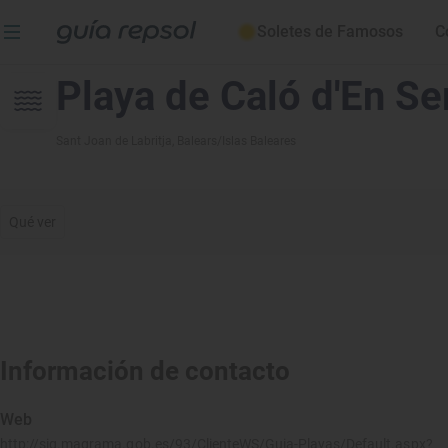
Soletes de Famosos
C
Playa de Caló d'En Se
Sant Joan de Labritja
, Balears/Islas Baleares
Qué ver
Información de contacto
Web
http://sig.magrama.gob.es/93/ClienteWS/Guia-Playas/Default.aspx?