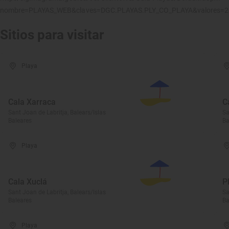
nombre=PLAYAS_WEB&claves=DGC.PLAYAS.PLY_CO_PLAYA&valores=
Sitios para visitar
Playa
Cala Xarraca
C
Sant Joan de Labritja, Balears/Islas
Sa
Baleares
Ba
Playa
Cala Xuclá
P
Sant Joan de Labritja, Balears/Islas
Sa
Baleares
Ba
Playa