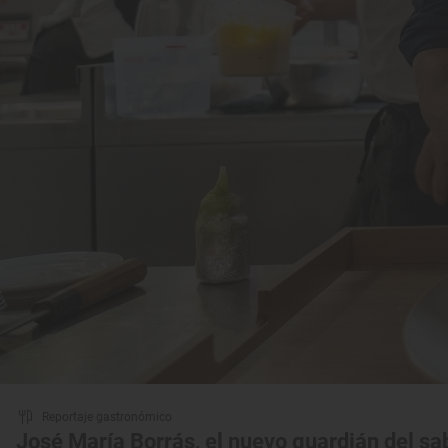
Reportaje gastronómico
José María Borrás, el nuevo guardián del s