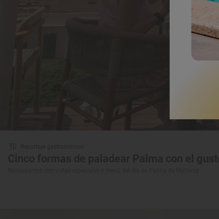
Reportaje gastronómico
Cinco formas de paladear Palma con el gusto
Restaurantes con vistas especiales y menú del día en Palma de Mallorca