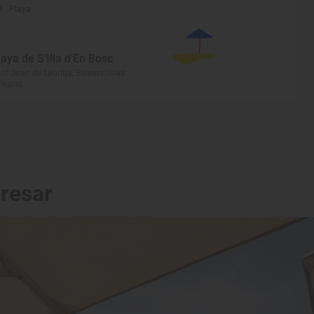
Playa
laya de S'Illa d'En Bosc
nt Joan de Labritja, Balears/Islas
leares
eresar