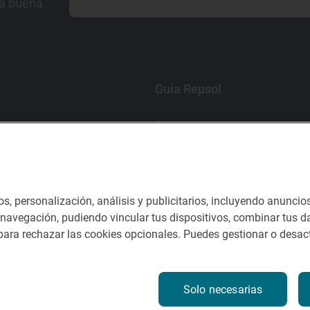
la buena
Guía Repsol
Comer
Viajar
Dormir
os, personalización, análisis y publicitarios, incluyendo anuncio
e navegación, pudiendo vincular tus dispositivos, combinar tus da
ara rechazar las cookies opcionales. Puedes gestionar o desact
nes del servicio
Solo necesarias