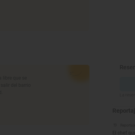
Rese
 libre que se
alir del barrio
d.
La reser
Reporta
Reportaj
El chef q