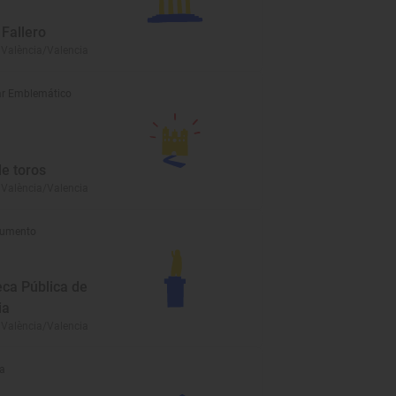
Fallero
 València/Valencia
r Emblemático
de toros
 València/Valencia
umento
eca Pública de
ia
 València/Valencia
a