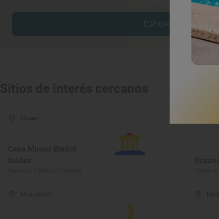
Explorar sitios cerc
Sitios de interés cercanos
Museo
Parq
Casa Museo Blasco
Ibáñez
Oceano
Valencia, València/Valencia
Valencia,
Monumento
Mus