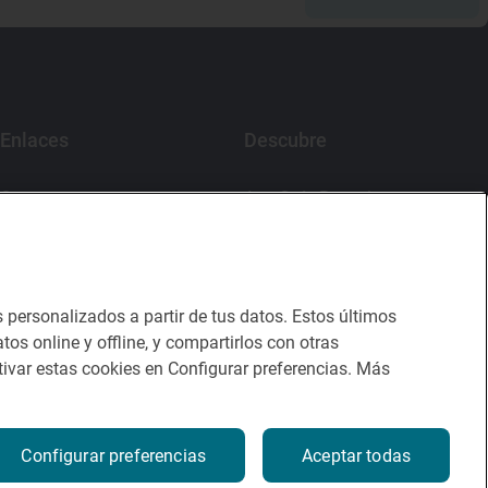
Enlaces
Descubre
Contacto
App Guía Repsol
Sala de prensa
Mercado Vallehermoso
Canal de ética
s personalizados a partir de tus datos. Estos últimos
tos online y offline, y compartirlos con otras
ivar estas cookies en Configurar preferencias. Más
Configurar preferencias
Aceptar todas