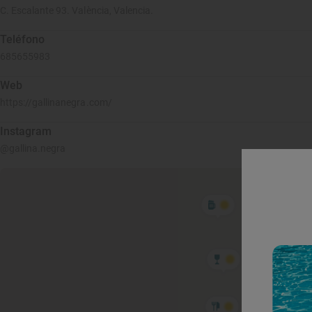
C. Escalante 93. València, Valencia.
Teléfono
685655983
Web
https://gallinanegra.com/
Instagram
@gallina.negra