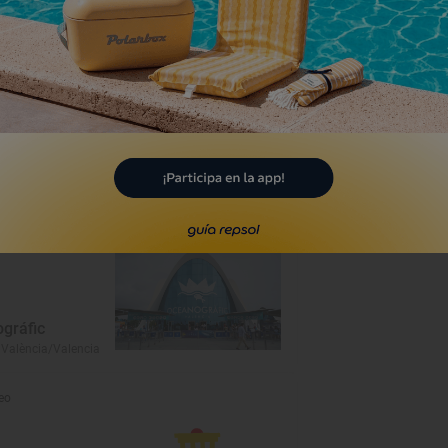
a
ue Temático
gráfic
 València/Valencia
eo