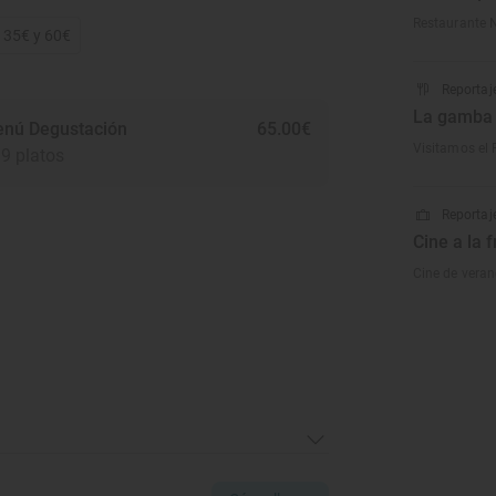
Restaurante N
e 35€ y 60€
Reportaj
La gamba r
nú Degustación
65.00€
Visitamos el 
9 platos
Reportaje
Cine a la f
Cine de veran