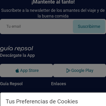
¡Mantente al tanto!
Suscríbete a la newsletter de los amantes del viaje y de
la buena comida
Suscribirme
Descárgate la App
App Store
Google Play
Guía Repsol
Enlaces
Comer
Contacto
Tus Preferencias de Cookies
Viajar
Sala de prensa