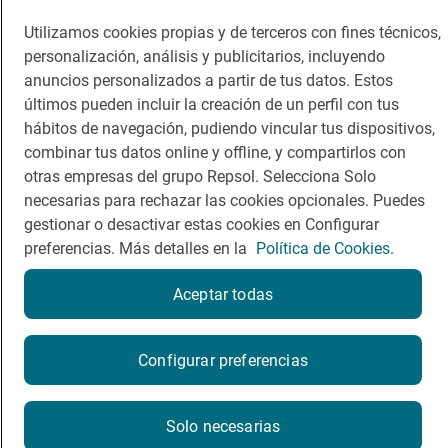
Dormir
Canal de ética
Utilizamos cookies propias y de terceros con fines técnicos,
personalización, análisis y publicitarios, incluyendo
anuncios personalizados a partir de tus datos. Estos
últimos pueden incluir la creación de un perfil con tus
hábitos de navegación, pudiendo vincular tus dispositivos,
combinar tus datos online y offline, y compartirlos con
Política de privacidad
Política de cookies
Nota legal
otras empresas del grupo Repsol. Selecciona Solo
necesarias para rechazar las cookies opcionales. Puedes
Condiciones del servicio
gestionar o desactivar estas cookies en Configurar
© Repsol S.A. 2000
- 2026
preferencias. Más detalles en la
Política de Cookies.
Aceptar todas
¿Quieres probarlo?
Configurar preferencias
Por favor, contacta directamente con el restaurante.
Solo necesarias
983353508