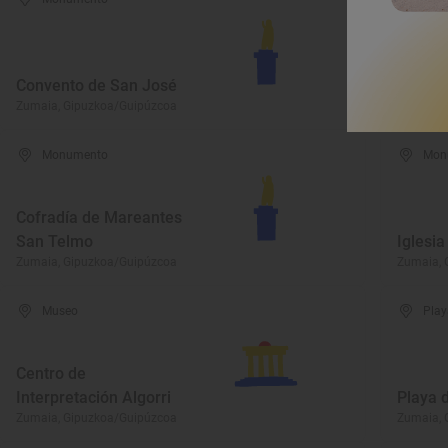
Convento de San José
Ermita 
Zumaia, Gipuzkoa/Guipúzcoa
Zumaia, 
Monumento
Mon
Cofradía de Mareantes
San Telmo
Iglesi
Zumaia, Gipuzkoa/Guipúzcoa
Zumaia, 
Museo
Play
Centro de
Interpretación Algorri
Playa d
Zumaia, Gipuzkoa/Guipúzcoa
Zumaia, 