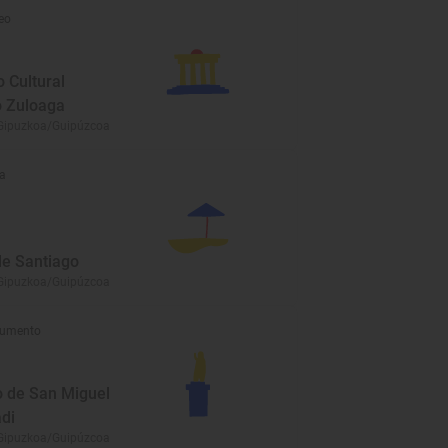
eo
 Cultural
o Zuloaga
Gipuzkoa/Guipúzcoa
a
de Santiago
Gipuzkoa/Guipúzcoa
umento
 de San Miguel
di
Gipuzkoa/Guipúzcoa