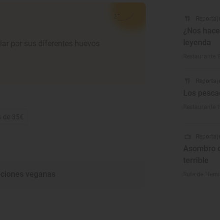
Reportaj
¿Nos hace
leyenda
lar por sus diferentes huevos
Restaurante '
Reportaj
Los pesca
Restaurante 
s de 35€
Reportaje
Asombro d
terrible
ciones veganas
Ruta de Hemin