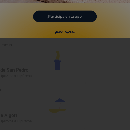
de Arritokieta
Gipuzkoa/Guipúzcoa
umento
a de San Pedro
Gipuzkoa/Guipúzcoa
a
e Algorri
Gipuzkoa/Guipúzcoa