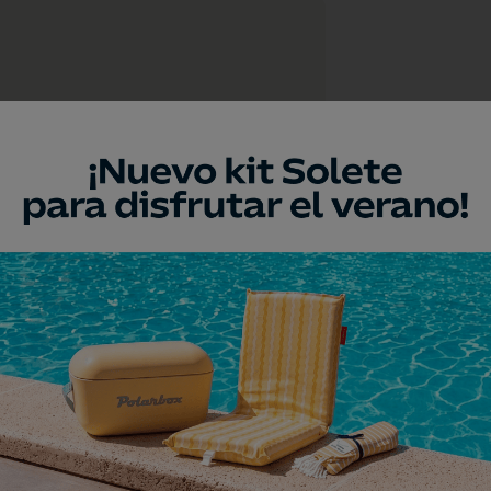
a
umento