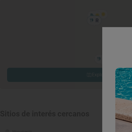
Explorar sitios cerc
Sitios de interés cercanos
Monumento
Mon