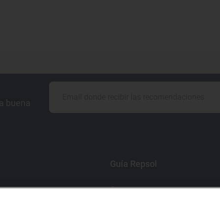
la buena
Guía Repsol
Comer
Viajar