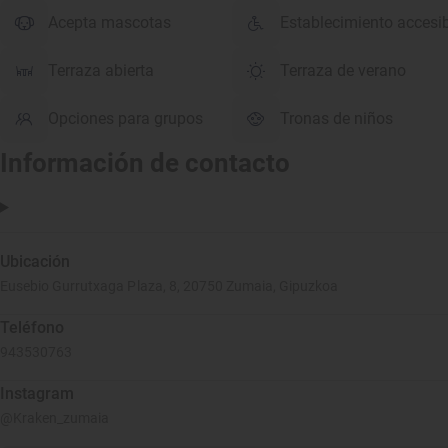
Acepta mascotas
Establecimiento accesi
Terraza abierta
Terraza de verano
Opciones para grupos
Tronas de niños
Información de contacto
Ubicación
Eusebio Gurrutxaga Plaza, 8, 20750 Zumaia, Gipuzkoa
Teléfono
943530763
Instagram
@Kraken_zumaia