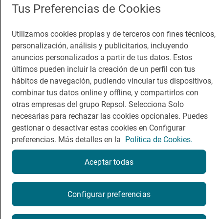
Tus Preferencias de Cookies
Comer
Contacto
Viajar
Sala de prensa
Utilizamos cookies propias y de terceros con fines técnicos,
personalización, análisis y publicitarios, incluyendo
Dormir
Canal de ética
anuncios personalizados a partir de tus datos. Estos
últimos pueden incluir la creación de un perfil con tus
hábitos de navegación, pudiendo vincular tus dispositivos,
combinar tus datos online y offline, y compartirlos con
otras empresas del grupo Repsol. Selecciona Solo
Política de privacidad
Política de cookies
Nota legal
necesarias para rechazar las cookies opcionales. Puedes
Condiciones del servicio
gestionar o desactivar estas cookies en Configurar
© Repsol S.A. 2000
- 2026
preferencias. Más detalles en la
Política de Cookies.
Aceptar todas
Reserva una mesa
Configurar preferencias
Reservar