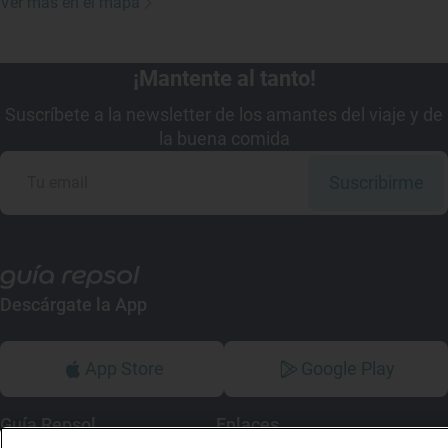
Ver más en el mapa
¡Mantente al tanto!
Suscríbete a la newsletter de los amantes del viaje y de
la buena comida
Suscribirme
Descárgate la App
App Store
Google Play
Guía Repsol
Enlaces