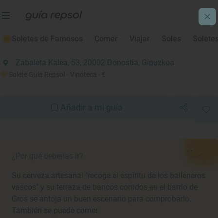
Soletes de Verano 2023
Soletes de Famosos
Comer
Viajar
Soles
Solete
Mala Gissona Cerveceria
Zabaleta Kalea, 53, 20002 Donostia, Gipuzkoa
Solete Guía Repsol
· Vinoteca
· €
Añadir a mi guía
¿Por qué deberías ir?
Su cerveza artesanal "recoge el espíritu de los balleneros
vascos" y su terraza de bancos corridos en el barrio de
Gros se antoja un buen escenario para comprobarlo.
También se puede comer.