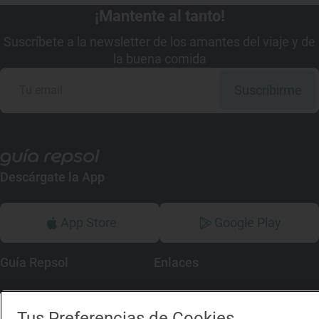
¡Mantente al tanto!
Suscríbete a la newsletter de los amantes del viaje y de
la buena comida
Suscribirme
Descárgate la App
App Store
Google Play
Guía Repsol
Enlaces
Comer
Contacto
Tus Preferencias de Cookies