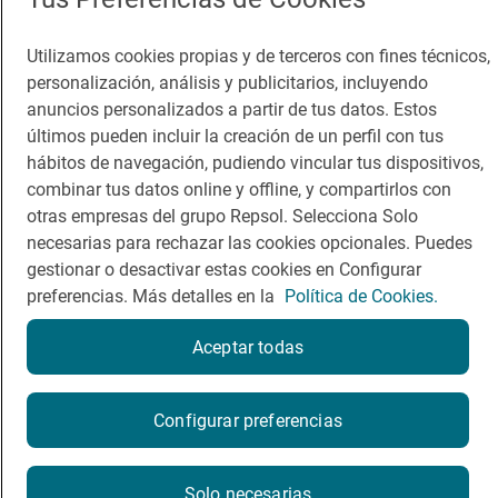
Viajar
Sala de prensa
Dormir
Canal de ética
Utilizamos cookies propias y de terceros con fines técnicos,
personalización, análisis y publicitarios, incluyendo
anuncios personalizados a partir de tus datos. Estos
últimos pueden incluir la creación de un perfil con tus
hábitos de navegación, pudiendo vincular tus dispositivos,
combinar tus datos online y offline, y compartirlos con
Política de privacidad
Política de cookies
Nota legal
otras empresas del grupo Repsol. Selecciona Solo
Condiciones del servicio
necesarias para rechazar las cookies opcionales. Puedes
© Repsol S.A. 2000
- 2026
gestionar o desactivar estas cookies en Configurar
preferencias. Más detalles en la
Política de Cookies.
Aceptar todas
Reserva una mesa
Configurar preferencias
Reservar
Solo necesarias