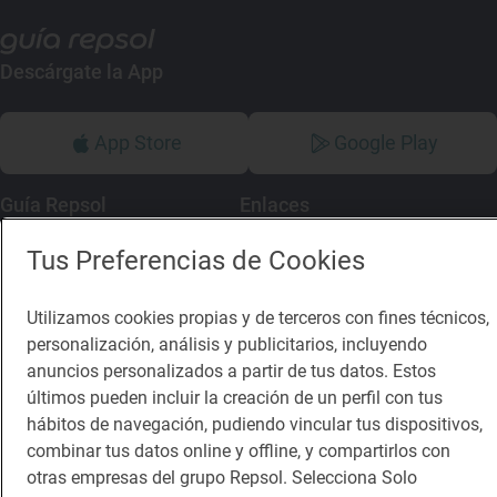
Descárgate la App
App Store
Google Play
Guía Repsol
Enlaces
Tus Preferencias de Cookies
Comer
Contacto
Viajar
Sala de prensa
Utilizamos cookies propias y de terceros con fines técnicos,
Dormir
Canal de ética
personalización, análisis y publicitarios, incluyendo
anuncios personalizados a partir de tus datos. Estos
últimos pueden incluir la creación de un perfil con tus
hábitos de navegación, pudiendo vincular tus dispositivos,
combinar tus datos online y offline, y compartirlos con
otras empresas del grupo Repsol. Selecciona Solo
Política de privacidad
Política de cookies
Nota legal