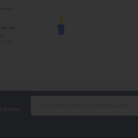
umento
 de las
as
Cáceres
la buena