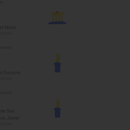
eo
el Mono
Cáceres
umento
el Socorro
Cáceres
umento
 de San
sco Javier
Cáceres