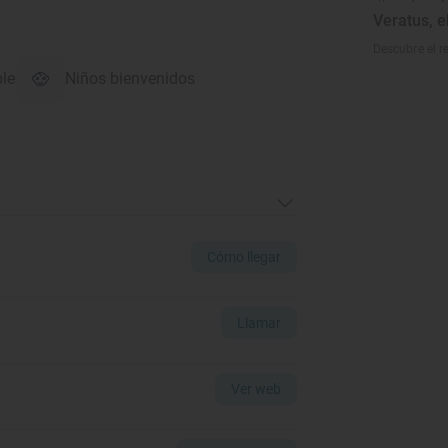
Veratus, e
Descubre el r
ble
Niños bienvenidos
Cómo llegar
Llamar
Ver web