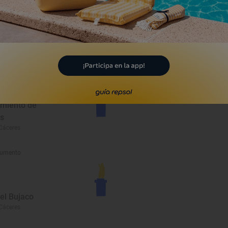
umento
miento de
s
Cáceres
umento
el Bujaco
Cáceres