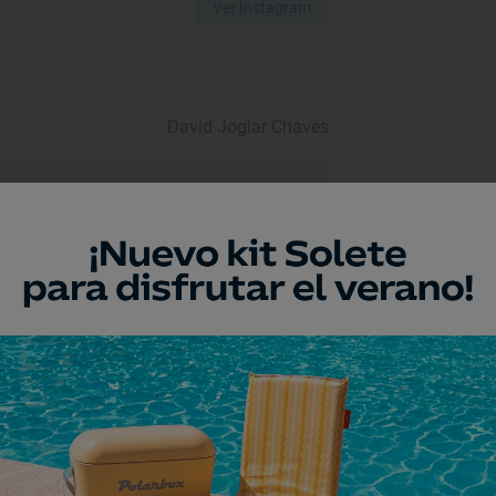
Ver Instagram
David Joglar Chaves
a