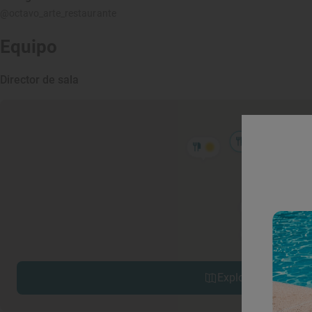
@octavo_arte_restaurante
Equipo
Director de sala
Explorar sitios cerc