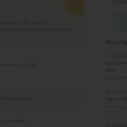
¿Quie
Por favo
os veganos. Bar sencillo y
 la innovación y cocina del mercado.
Reporta
Reportaj
Los Confit
 desde: Menos de 35€
casa
Así es el Sol
Reportaje
ciones veganas
Agua y me
Excursión a l
Cáceres)
to y jengibre.
Reportaj