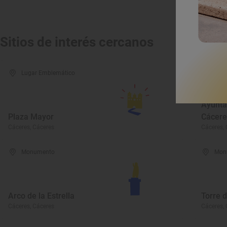
Sitios de interés cercanos
Lugar Emblemático
Mon
Ayunta
Plaza Mayor
Cácere
Cáceres, Cáceres
Cáceres, 
Monumento
Mon
Arco de la Estrella
Torre d
Cáceres, Cáceres
Cáceres, 