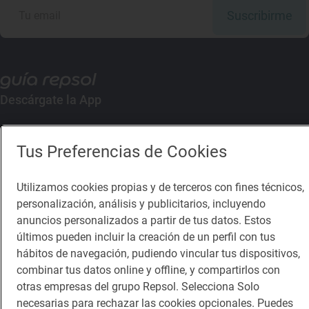
Suscribirme
Descárgate la App
App Store
Google Play
Tus Preferencias de Cookies
Guía Repsol
Enlaces
Utilizamos cookies propias y de terceros con fines técnicos,
personalización, análisis y publicitarios, incluyendo
Comer
Contacto
anuncios personalizados a partir de tus datos. Estos
últimos pueden incluir la creación de un perfil con tus
Viajar
Sala de prensa
hábitos de navegación, pudiendo vincular tus dispositivos,
Dormir
Canal de ética
combinar tus datos online y offline, y compartirlos con
otras empresas del grupo Repsol. Selecciona Solo
necesarias para rechazar las cookies opcionales. Puedes