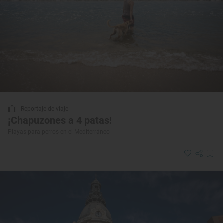
Reportaje de viaje
¡Chapuzones a 4 patas!
Playas para perros en el Mediterráneo