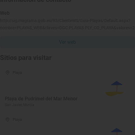
Web
http://sig.magrama.gob.es/93/ClienteWS/Guia-Playas/Default.aspx?
nombre=PLAYAS_WEB&claves=DGC.PLAYAS.PLY_CO_PLAYA&valores=
Ver web
Sitios para visitar
Playa
Playa de Pudrimel del Mar Menor
San Javier, Murcia
Playa