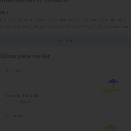
Web
http://sig.magrama.gob.es/93/ClienteWS/Guia-Playas/Default.aspx?
nombre=PLAYAS_WEB&claves=DGC.PLAYAS.PLY_CO_PLAYA&valores=
Ver web
Sitios para visitar
Playa
Cala del Caballo
La Unión, Murcia
Museo