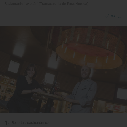
Restaurante ‘Lavedán’ (Tramacastilla de Tena, Huesca)
Reportaje gastronómico