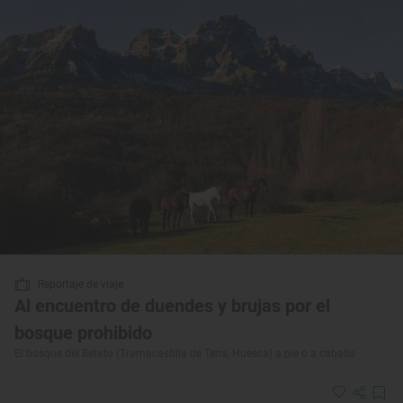
Reportaje de viaje
Al encuentro de duendes y brujas por el
bosque prohibido
El bosque del Betato (Tramacastilla de Tena, Huesca) a pie o a caballo