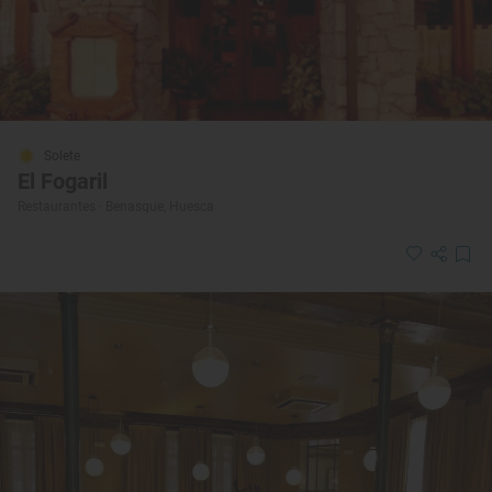
Solete
El Fogaril
Restaurantes · Benasque, Huesca