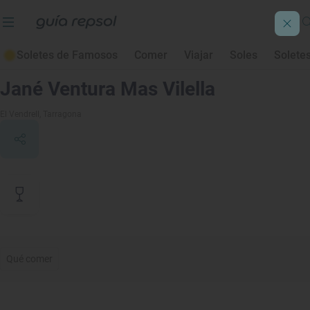
Soletes de Famosos
Comer
Viajar
Soles
Solete
Contenido de archivo
Jané Ventura Mas Vilella
El Vendrell
, Tarragona
Qué comer