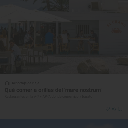
Reportaje de viaje
Qué comer a orillas del 'mare nostrum'
Restaurantes en la A-7 y AP-7: dónde comer rico y barato