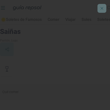
Soletes de Famosos
Comer
Viajar
Soles
Solete
Contenido de archivo
Saiñas
Pantón
, Lugo
Qué comer