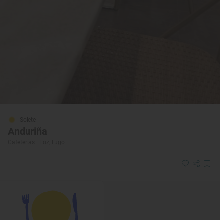
Solete
Anduriña
Cafeterías · Foz, Lugo