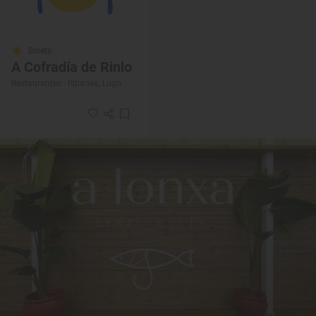
Solete
A Cofradía de Rinlo
Restaurantes · Ribadeo, Lugo