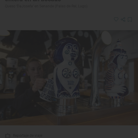
Queso ‘DaJosefa’ en Senande (Palas de Rei, Lugo)
Reportaje de viaje