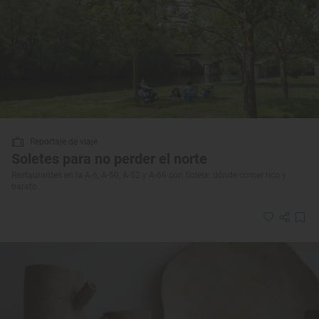
Reportaje de viaje
Soletes para no perder el norte
Restaurantes en la A-6, A-50, A-52 y A-66 con Solete: dónde comer rico y
barato