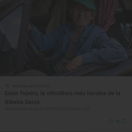
Reportaje gastronómico
Ester Tejeiro, la viticultora más heroica de la
Ribeira Sacra
‘Bodega Diego de Lemos’ en Pincelo (Chantada, Lugo)