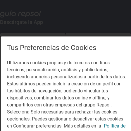
Descárgate la App
App Store
Google Play
Tus Preferencias de Cookies
Guía Repsol
Enlaces
Utilizamos cookies propias y de terceros con fines
técnicos, personalización, análisis y publicitarios,
Comer
Contacto
incluyendo anuncios personalizados a partir de tus datos.
Viajar
Sala de prensa
Estos últimos pueden incluir la creación de un perfil con
tus hábitos de navegación, pudiendo vincular tus
Dormir
Canal de ética
dispositivos, combinar tus datos online y offline, y
compartirlos con otras empresas del grupo Repsol.
Selecciona Solo necesarias para rechazar las cookies
opcionales. Puedes gestionar o desactivar estas cookies
en Configurar preferencias. Más detalles en la
Política de