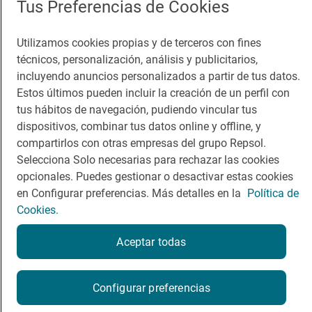
Tus Preferencias de Cookies
Guía Repsol
Enlaces
Utilizamos cookies propias y de terceros con fines
Comer
Contacto
técnicos, personalización, análisis y publicitarios,
Viajar
Sala de prensa
incluyendo anuncios personalizados a partir de tus datos.
Estos últimos pueden incluir la creación de un perfil con
Dormir
Canal de ética
tus hábitos de navegación, pudiendo vincular tus
dispositivos, combinar tus datos online y offline, y
compartirlos con otras empresas del grupo Repsol.
Selecciona Solo necesarias para rechazar las cookies
opcionales. Puedes gestionar o desactivar estas cookies
Política de privacidad
Política de cookies
Nota legal
en Configurar preferencias. Más detalles en la
Política de
Condiciones del servicio
Cookies.
© Repsol S.A. 2000
- 2026
Aceptar todas
Configurar preferencias