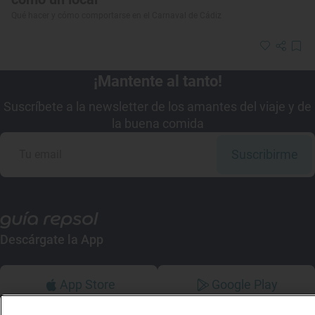
Qué hacer y cómo comportarse en el Carnaval de Cádiz
¡Mantente al tanto!
Suscríbete a la newsletter de los amantes del viaje y de
la buena comida
Suscribirme
Descárgate la App
App Store
Google Play