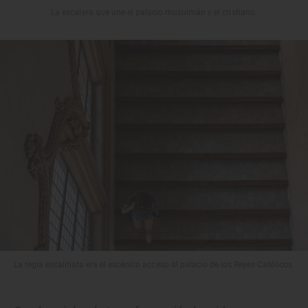
La escalera que une el palacio musulmán y el cristiano.
La regia escalinata era el escénico acceso al palacio de los Reyes Católicos.