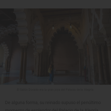
El Salón Dorado era la gran joya del Palacio de la Alegría.
De alguna forma, su reinado supuso el penúltimo
momento de esplendor del Palacio de la Alegría.