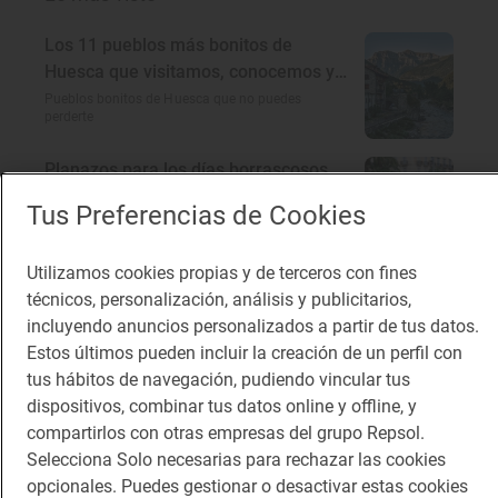
Los 11 pueblos más bonitos de
Huesca que visitamos, conocemos y
amamos
Pueblos bonitos de Huesca que no puedes
perderte
Planazos para los días borrascosos
¿Qué hacer un día de lluvia?
Tus Preferencias de Cookies
Utilizamos cookies propias y de terceros con fines
Soletes para celebrar la Feria del libro
técnicos, personalización, análisis y publicitarios,
a cualquier hora del día
incluyendo anuncios personalizados a partir de tus datos.
Dónde comer barato cerca del Parque del Retiro
Estos últimos pueden incluir la creación de un perfil con
(Madrid)
tus hábitos de navegación, pudiendo vincular tus
dispositivos, combinar tus datos online y offline, y
En busca del encanto rural de
compartirlos con otras empresas del grupo Repsol.
Córdoba
Selecciona Solo necesarias para rechazar las cookies
A 100 km a la redonda: qué ver cerca de Córdoba
opcionales. Puedes gestionar o desactivar estas cookies