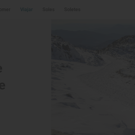
omer
Viajar
Soles
Soletes
e
e