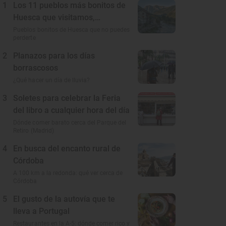
1
Los 11 pueblos más bonitos de
Huesca que visitamos,
conocemos y amamos
Pueblos bonitos de Huesca que no puedes
perderte
2
Planazos para los días
borrascosos
¿Qué hacer un día de lluvia?
3
Soletes para celebrar la Feria
del libro a cualquier hora del día
Dónde comer barato cerca del Parque del
Retiro (Madrid)
4
En busca del encanto rural de
Córdoba
A 100 km a la redonda: qué ver cerca de
Córdoba
5
El gusto de la autovía que te
lleva a Portugal
Restaurantes en la A-5: dónde comer rico y