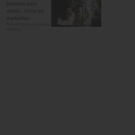
Marbella para
comer… como los
marbellíes
Ruta de tapas por Marbella
(Málaga)