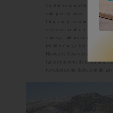
montaña cuando todo cobra senti
milagro de la nieve, la magia que 
fotografiarla o caminarla, su idíli
experiencia cobra más sentido gr
únicos, el silencio que les rodea 
Mediterráneo, a tan solo 20 kilóme
Nieves es Reserva de la Biosfera
tantas maneras de disfrutarla, a
nevados es, sin duda, una de las 