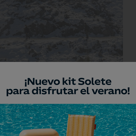
s Quejigales arranca la ruta.
puede observar a simple vista desde las
gueña, pero es adentrándose en la