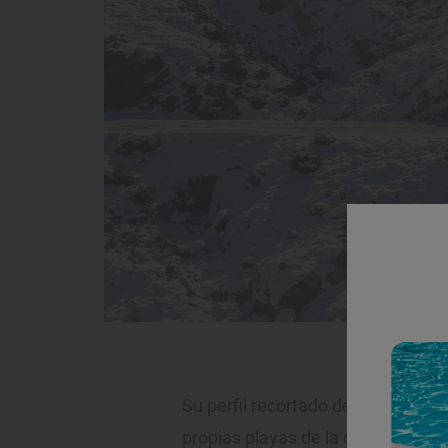
En la pista de Lo
Su perfil recortado de blanco se 
propias playas de la capital mala