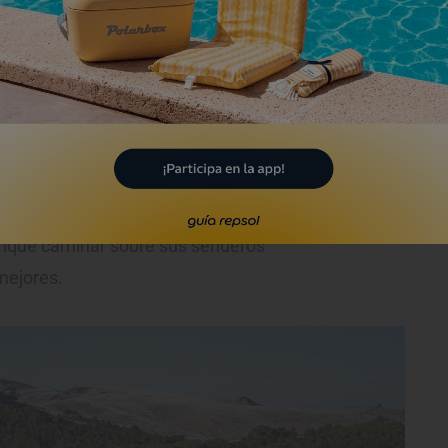
do. Es el momento de recrearse en el
la rodea cada vez que cae, la pasión por
ca tonalidad blanquecina. Aquí la
acias a un notable bosque de pinsapos
y las vistas enmarcadas por el
tros en línea recta. La Sierra de las
 y cuenta con 20.000 hectáreas. Hay otras
unque caminar sobre sus senderos
mejores.