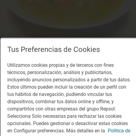
Tus Preferencias de Cookies
Terciado de cordero al estilo del Cid. Foto: shutterstock.
Utilizamos cookies propias y de terceros con fines
Terciado de cordero al estilo
técnicos, personalización, análisis y publicitarios,
incluyendo anuncios personalizados a partir de tus datos.
del Cid (o de San Isidro)
Estos últimos pueden incluir la creación de un perfil con
tus hábitos de navegación, pudiendo vincular tus
El nabo formó parte de las verduras que
dispositivos, combinar tus datos online y offline, y
compartirlos con otras empresas del grupo Repsol.
completaban los terciados del tiempo de los
Selecciona Solo necesarias para rechazar las cookies
yantares de El Cid y San Isidro Labrador, casi
opcionales. Puedes gestionar o desactivar estas cookies
coetáneos durante el siglo XI—el santo
en Configurar preferencias. Más detalles en la
Política de