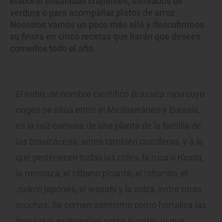
elaborar ensaladas crujientes, salteados de
verdura o para acompañar platos de arroz.
Nosotros vamos un poco más allá y descubrimos
su finura en cinco recetas que harán que desees
comerlos todo el año.
El nabo, de nombre científico
brassica rapa
cuyo
origen se sitúa entre el Mediterráneo y Eurasia,
es la raíz carnosa de una planta de la familia de
las brasicáceas, antes también crucíferas, y a la
que pertenecen todas las coles, la ruca o rúcola,
la mostaza, el rábano picante, el rabanito, el
daikon
japonés, el wasabi y la colza, entre otras
muchas. Se comen asimismo como hortaliza las
hojas que se levantan sobre el nabo, lo que