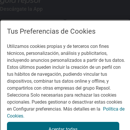
Descárgate la App
App Store
Google Play
Tus Preferencias de Cookies
Guía Repsol
Enlaces
Utilizamos cookies propias y de terceros con fines
técnicos, personalización, análisis y publicitarios,
Comer
Contacto
incluyendo anuncios personalizados a partir de tus datos.
Estos últimos pueden incluir la creación de un perfil con
Viajar
Sala de prensa
tus hábitos de navegación, pudiendo vincular tus
Dormir
Canal de ética
dispositivos, combinar tus datos online y offline, y
compartirlos con otras empresas del grupo Repsol.
Selecciona Solo necesarias para rechazar las cookies
opcionales. Puedes gestionar o desactivar estas cookies
en Configurar preferencias. Más detalles en la
Política de
Cookies.
Política de privacidad
Política de cookies
Nota legal
Condiciones del servicio
Aceptar todas