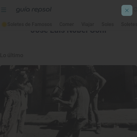
Soletes de Famosos
Comer
Viajar
Soles
Solete
José Luis Nobel Goñi
Lo último