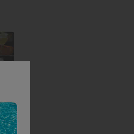
t'
sa