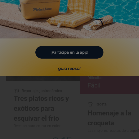
gustos
Dificultad
Fácil
Reportaje gastronómico
Tres platos ricos y
Receta
exóticos para
Homenaje a la
esquivar el frío
croqueta
Recetas para entrar en calor
Las mejores recetas de croque