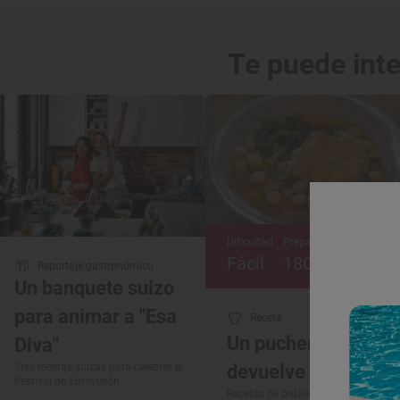
Te puede int
Dificultad
Preparación
Fácil
180’
Reportaje gastronómico
Un banquete suizo
para animar a "Esa
Receta
Un puchero que
Diva"
Tres recetas suizas para celebrar el
devuelve la vida
Festival de Eurovisión
Recetas de potaje de vigilia de