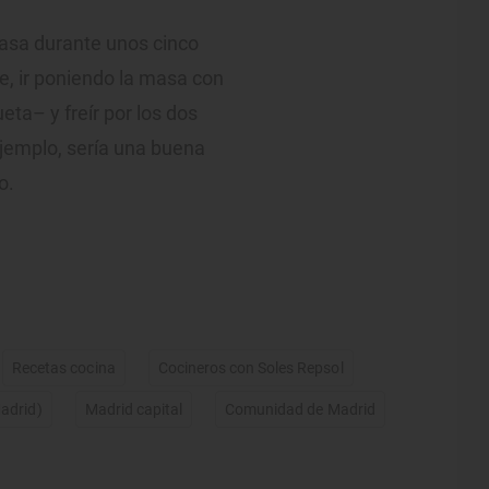
asa durante unos cinco
e, ir poniendo la masa con
ta– y freír por los dos
 ejemplo, sería una buena
o.
Recetas cocina
Cocineros con Soles Repsol
adrid)
Madrid capital
Comunidad de Madrid