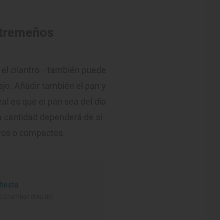
xtremeños
l, el cilantro –también puede
l ajo. Añadir también el pan y
deal es que el pan sea del día
 la cantidad dependerá de si
ros o compactos.
iesta
de Chamberí (Madrid)