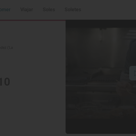
omer
Viajar
Soles
Soletes
dez ('La
10