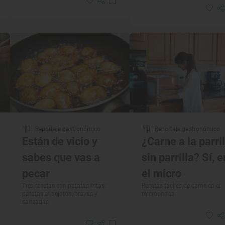
Reportaje gastronómico
Reportaje gastronómico
Están de vicio y
¿Carne a la parril
sabes que vas a
sin parrilla? Sí, e
pecar
el micro
Tres recetas con patatas fritas:
Recetas fáciles de carne en el
patatas al pelotón, bravas y
microondas
salteadas