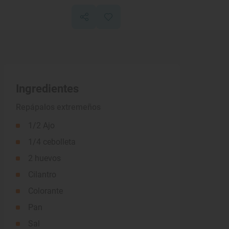
Ingredientes
Repápalos extremeños
1/2 Ajo
1/4 cebolleta
2 huevos
Cilantro
Colorante
Pan
Sal