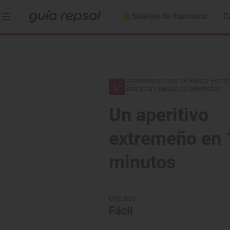
Soletes de Famosos
C
Cocinando en casa de Rebeca Hernán
Berenjena'): repápalos extremeños
Un aperitivo
extremeño en 
minutos
Dificultad
Fácil