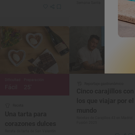
Semana Santa
Dificultad
Preparación
Reportaje gastronómico
Fácil
25’
Cinco carajillos con
los que viajar por el
Receta
mundo
Una tarta para
Recetas de Carajillos 43 en Madrid
corazones dulces
Fusión 2025
Receta de tarta de San Valentín