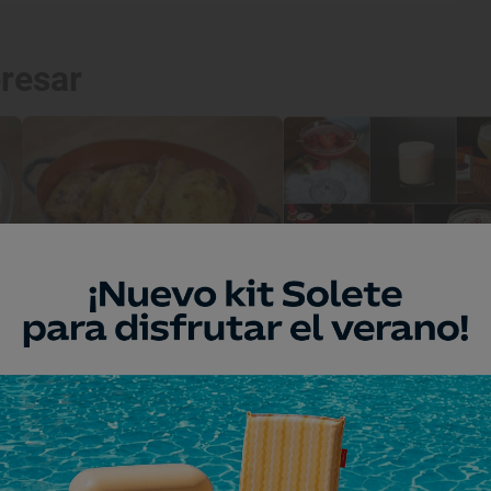
eresar
Dificultad
Fácil
Reportaje gastronómico
Cócteles muy 'ho
para hacer en ca
Receta
5 cócteles para San Valentín
Zámpatelas y peca
a conciencia
Recetas de torrijas para todos los