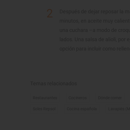
Después de dejar reposar la m
minutos, en aceite muy calient
una cuchara –a modo de croque
lados. Una salsa de alioli, por
opción para incluir como rellen
Temas relacionados
Restaurantes
Cocineros
Dónde comer
Soles Repsol
Cocina española
Lavapiés (M