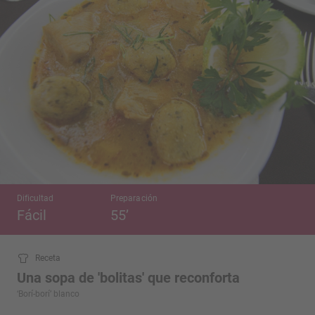
Dificultad
Preparación
Fácil
55’
Receta
Una sopa de 'bolitas' que reconforta
‘Borí-borí’ blanco