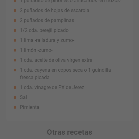
1 puñadito de piñones o anacardos -en trozos-
2 puñados de hojas de escarola
2 puñados de pamplinas
1/2 cda. perejil picado
1 lima -ralladura y zumo-
1 limón -zumo-
1 cda. aceite de oliva virgen extra
1 cda. cayena en copos seca o 1 guindilla
fresca picada
1 cda. vinagre de PX de Jerez
Sal
Pimienta
Otras recetas