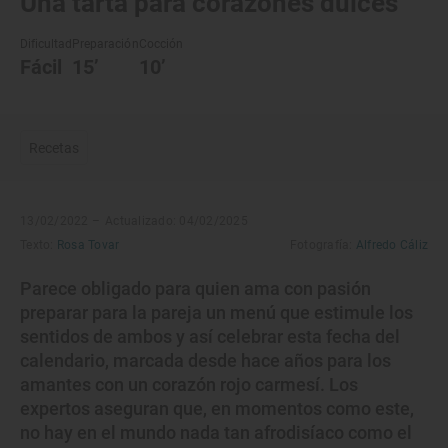
Una tarta para corazones dulces
Dificultad
Preparación
Cocción
Fácil
15’
10’
Recetas
13/02/2022 –
Actualizado: 04/02/2025
Texto:
Rosa Tovar
Fotografía:
Alfredo Cáliz
Parece obligado para quien ama con pasión
preparar para la pareja un menú que estimule los
sentidos de ambos y así celebrar esta fecha del
calendario, marcada desde hace años para los
amantes con un corazón rojo carmesí. Los
expertos aseguran que, en momentos como este,
no hay en el mundo nada tan afrodisíaco como el