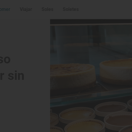
omer
Viajar
Soles
Soletes
so
r sin