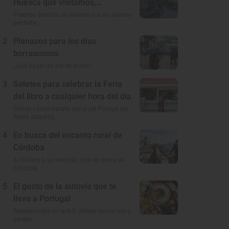
Huesca que visitamos,
conocemos y amamos
Pueblos bonitos de Huesca que no puedes
perderte
2
Planazos para los días
borrascosos
¿Qué hacer un día de lluvia?
3
Soletes para celebrar la Feria
del libro a cualquier hora del día
Dónde comer barato cerca del Parque del
Retiro (Madrid)
4
En busca del encanto rural de
Córdoba
A 100 km a la redonda: qué ver cerca de
Córdoba
5
El gusto de la autovía que te
lleva a Portugal
Restaurantes en la A-5: dónde comer rico y
barato