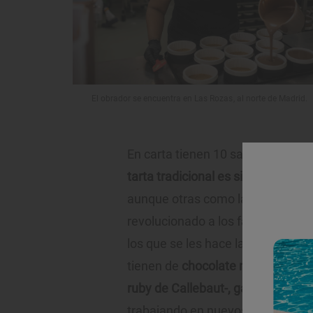
El obrador se encuentra en Las Rozas, al norte de Madrid.
En carta tienen 10 sabores fijos 
tarta tradicional es sin duda el gr
aunque otras como la de chocolate
revolucionado a los fans de este 
los que se les hace la boca agua 
tienen de
chocolate negro belga, 
ruby de Callebaut-, galleta Lotus 
trabajando en nuevos sabores de 