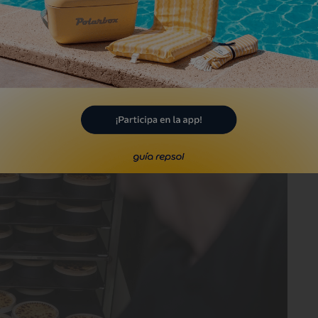
drileño, que tras estudiar ingeniería
inary Center de Donosti.