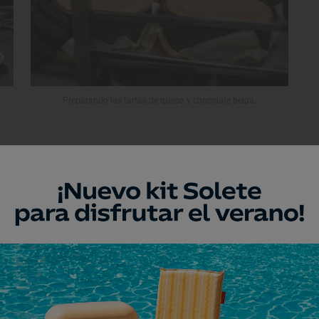
Preparando las tartas de queso y chocolate belga.
y otros que van rotando por temporada:
la
an
hit
-supone el 90% de las ventas-,
 blanco, avellana o pistacho ibérico han
obrador, sobre todo a los más jóvenes a
viendo los vídeos de Tik Tok. También
Oreo, Pantera Rosa -hecha con chocolate
y dulce de leche.
“Ahora estamos
turrón y en una versión de Ferrero Rosé