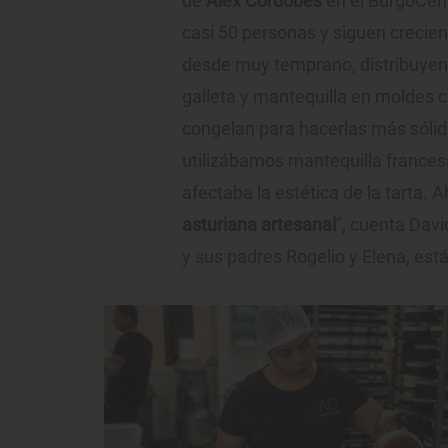
de
Alex Cordobés
en el BurgoCent
casi 50 personas y siguen crecie
desde muy temprano, distribuyen
galleta y mantequilla en moldes c
congelan para hacerlas más sólidas
utilizábamos mantequilla frances
afectaba la estética de la tarta.
asturiana artesanal
”, cuenta Dav
y sus padres Rogelio y Elena, está