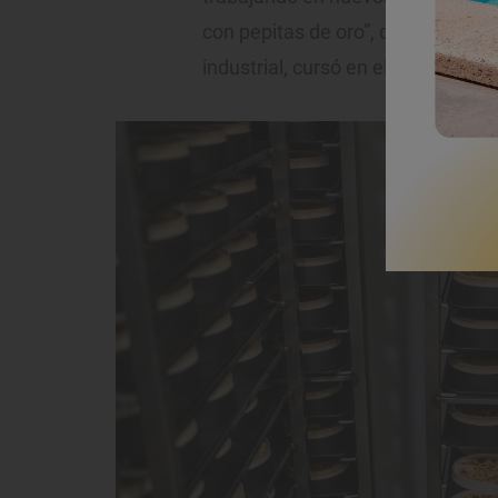
con pepitas de oro”, desvela el ma
industrial, cursó en el Basque Cul