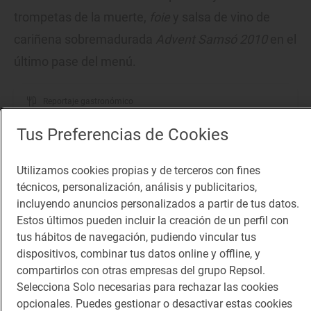
trompetas de la muerte,
foie
y salsa de vino de
cariñena sobremadurada
Advent Samsó 2010
en el
último pase del menú.
Reportaje gastronómico
Las aves que se alimentan de leche de ternera
Tus Preferencias de Cookies
Aves de Navidad: las pulardas de 'Can
Nadal' (Penedés)
Utilizamos cookies propias y de terceros con fines
técnicos, personalización, análisis y publicitarios,
incluyendo anuncios personalizados a partir de tus datos.
Estos últimos pueden incluir la creación de un perfil con
tus hábitos de navegación, pudiendo vincular tus
dispositivos, combinar tus datos online y offline, y
compartirlos con otras empresas del grupo Repsol.
Selecciona Solo necesarias para rechazar las cookies
opcionales. Puedes gestionar o desactivar estas cookies