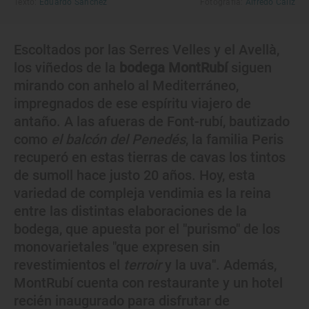
Texto:
Eduardo Sánchez
Fotografía:
Alfredo Cáliz
Escoltados por las Serres Velles y el Avellà,
los viñedos de la
bodega MontRubí
siguen
mirando con anhelo al Mediterráneo,
impregnados de ese espíritu viajero de
antaño. A las afueras de Font-rubí, bautizado
como
el balcón del Penedés
, la familia Peris
recuperó en estas tierras de cavas los tintos
de sumoll hace justo 20 años. Hoy, esta
variedad de compleja vendimia es la reina
entre las distintas elaboraciones de la
bodega, que apuesta por el "purismo" de los
monovarietales "que expresen sin
revestimientos el
terroir
y la uva". Además,
MontRubí cuenta con restaurante y un hotel
recién inaugurado para disfrutar de