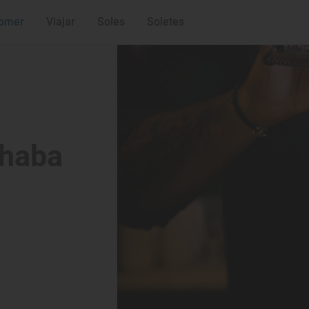
Ingredientes que
Dos cócteles con
omer
Viajar
Soles
Soletes
 haba