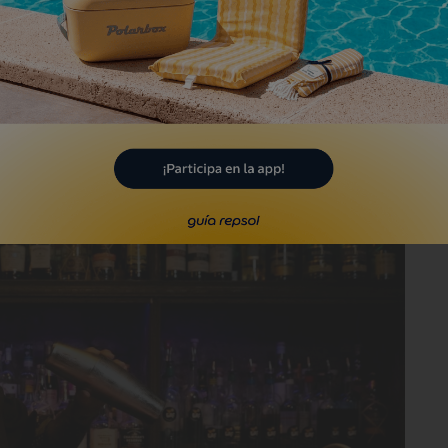
ayor complejidad aromática. Hoy,
el
ad en las cartas de cócteles
, sobre todo
en el terreno de lo creativo. No estamos
frente a un ingrediente que ha