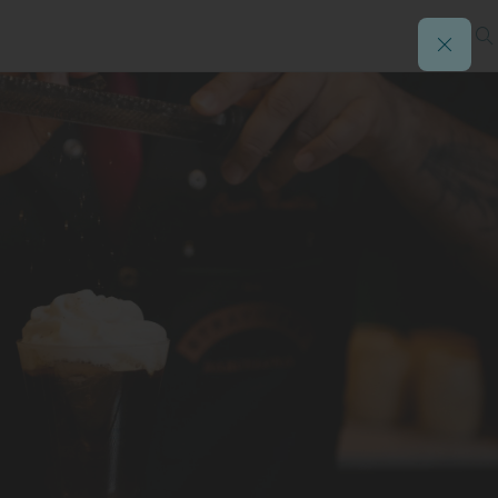
 le van muy bien
 haba tonka en ‘Dr. Stravinsky’