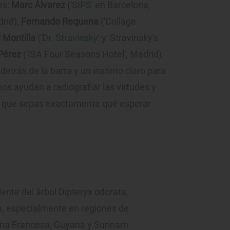
es:
Marc Álvarez
('
SIPS
' en Barcelona,
drid),
Fernando Requena
('Collage
 Montilla
('
Dr. Stravinsky
' y 'Stravinsky's
Pérez
('ISA Four Seasons Hotel', Madrid).
trás de la barra y un instinto claro para
os ayudan a radiografiar las virtudes y
ra que sepas exactamente qué esperar
ente del árbol Dipteryx odorata,
a, especialmente en regiones de
ana Francesa, Guyana y Surinam.