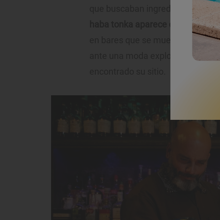
que buscaban ingredientes con m
haba tonka aparece con naturalid
en bares que se mueven cómodos 
ante una moda explosiva, pero sí 
encontrado su sitio.