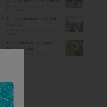
del libro a cualquier hora del día
Dónde comer barato cerca del Parque del
Retiro (Madrid)
4
En busca del encanto rural de
Córdoba
A 100 km a la redonda: qué ver cerca de
Córdoba
5
El gusto de la autovía que te
lleva a Portugal
Restaurantes en la A-5: dónde comer rico y
barato