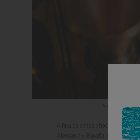
Su perfil aromático jue
A finales de los años 90 y princip
Alemania y España, el haba tonka 