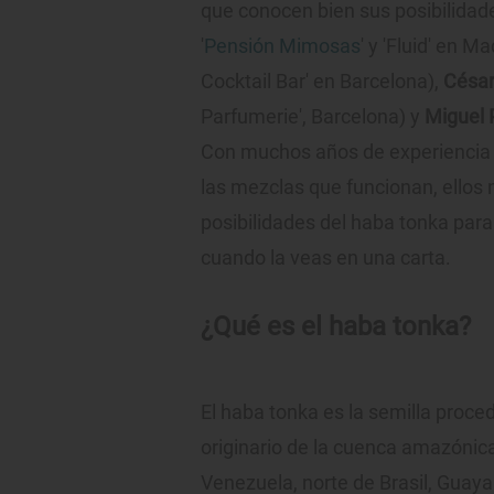
que conocen bien sus posibilidad
'
Pensión Mimosas
' y 'Fluid' en Ma
Cocktail Bar' en Barcelona),
César
Parfumerie', Barcelona) y
Miguel 
Con muchos años de experiencia de
las mezclas que funcionan, ellos n
posibilidades del haba tonka pa
cuando la veas en una carta.
¿Qué es el haba tonka?
El haba tonka es la semilla proced
originario de la cuenca amazónic
Venezuela, norte de Brasil, Guay