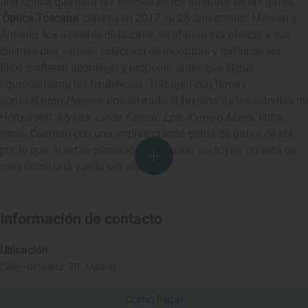
una óptica que hará las delicias de los amantes de las gafas.
'
Óptica Toscana
' celebró en 2017 su 25 aniversario. Mamen y
Antonio, los adalides de la casa, se afanan por ofrecer a sus
clientes una variada selección de monturas y gafas de sol.
Ellos prefieren aconsejar y proponer antes que seguir
rigurosamente las tendencias. Trabajan con firmas
como
Barton Perreira
, considerado el favorito de las estrellas de
Hollywood,
Mykita
,
Linda Farrow
,
Lplr
,
Kyme
o
Marni
, entre
otras. Cuentan con una impresionante gama de gafas de sol
por lo que, si estás pensando en renovar las tuyas, no está de
más darse una vuelta por allí.
Información de contacto
Ubicación
Calle Hortaleza, 70. Madrid
Cómo llegar