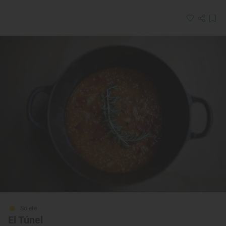
Solete
El Túnel