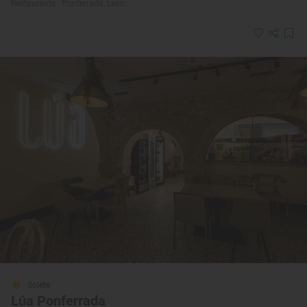
Restaurante · Ponferrada, León
Solete
Lúa Ponferrada