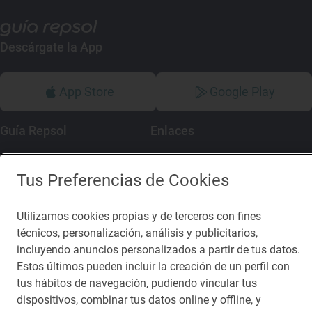
Descárgate la App
App Store
Google Play
Guía Repsol
Enlaces
Comer
Contacto
Tus Preferencias de Cookies
Viajar
Sala de prensa
Dormir
Canal de ética
Utilizamos cookies propias y de terceros con fines
técnicos, personalización, análisis y publicitarios,
incluyendo anuncios personalizados a partir de tus datos.
Estos últimos pueden incluir la creación de un perfil con
tus hábitos de navegación, pudiendo vincular tus
dispositivos, combinar tus datos online y offline, y
Política de privacidad
Política de cookies
Nota legal