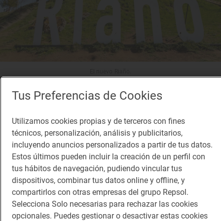
El nuevo Riaño.
Tus Preferencias de Cookies
La presencia de la mujer en Riaño ha sido
constante desde la llegada. “L
a patrona de aquí en
Utilizamos cookies propias y de terceros con fines
Santa Águeda, la Asociación de Mujeres de Santa
técnicos, personalización, análisis y publicitarios,
Águeda es muy potente, muy solidaria.
Se ve
incluyendo anuncios personalizados a partir de tus datos.
Estos últimos pueden incluir la creación de un perfil con
siempre, ya sea con la guerra de Ucrania, el
tus hábitos de navegación, pudiendo vincular tus
terremoto, la covid”. Y, aunque “lo que pasó, pasó”,
dispositivos, combinar tus datos online y offline, y
son en buena medida las mujeres quienes
compartirlos con otras empresas del grupo Repsol.
Selecciona Solo necesarias para rechazar las cookies
mantienen la memoria viva.
opcionales. Puedes gestionar o desactivar estas cookies