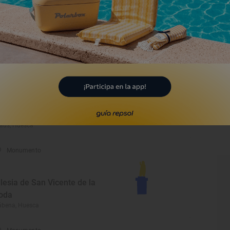
rmita de Santa Elena
escas, Huesca
Monumento
asílica de la Virgen de la
eña
aus, Huesca
Monumento
glesia de San Vicente de la
oda
ábena, Huesca