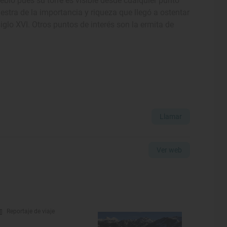
ueblo pues su torre es visible desde cualquier punto
stra de la importancia y riqueza que llegó a ostentar
iglo XVI. Otros puntos de interés son la ermita de
Llamar
Ver web
Reportaje de viaje