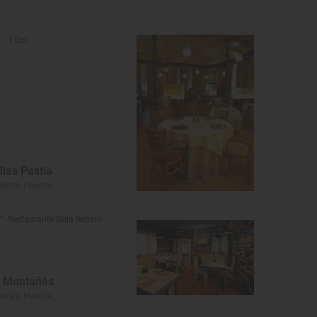
1 Sol
illas Pastia
esca, Huesca
Restaurante Guía Repsol
l Montañés
escas, Huesca