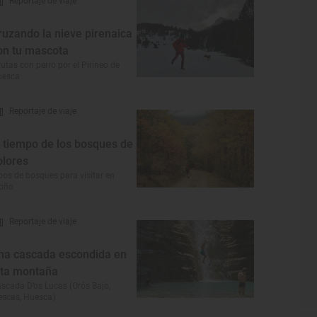
Reportaje de viaje
ruzando la nieve pirenaica
on tu mascota
rutas con perro por el Pirineo de
uesca
Reportaje de viaje
l tiempo de los bosques de
olores
pos de bosques para visitar en
toño
Reportaje de viaje
na cascada escondida en
lta montaña
scada D’os Lucas (Orós Bajo,
escas, Huesca)