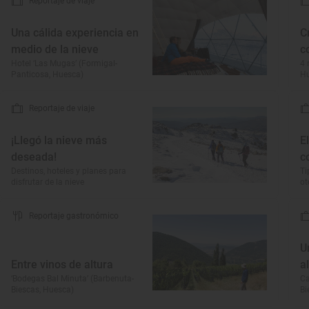
Reportaje de viaje
Una cálida experiencia en
C
medio de la nieve
c
Hotel ‘Las Mugas’ (Formigal-
4 
Panticosa, Huesca)
H
Reportaje de viaje
¡Llegó la nieve más
E
deseada!
c
Destinos, hoteles y planes para
Ti
disfrutar de la nieve
o
Reportaje gastronómico
U
Entre vinos de altura
a
‘Bodegas Bal Minuta’ (Barbenuta-
Ca
Biescas, Huesca)
Bi