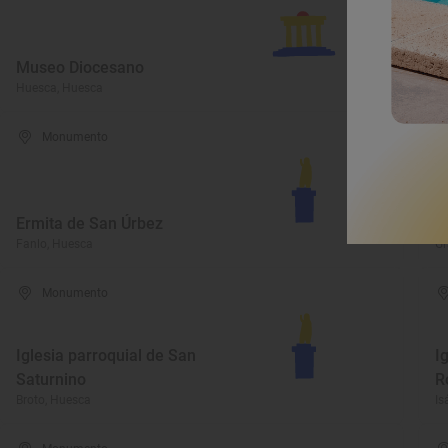
Museo Diocesano
E
Huesca, Huesca
Bi
Monumento
B
Ermita de San Úrbez
P
Fanlo, Huesca
Gr
Monumento
Iglesia parroquial de San
I
Saturnino
R
Broto, Huesca
Is