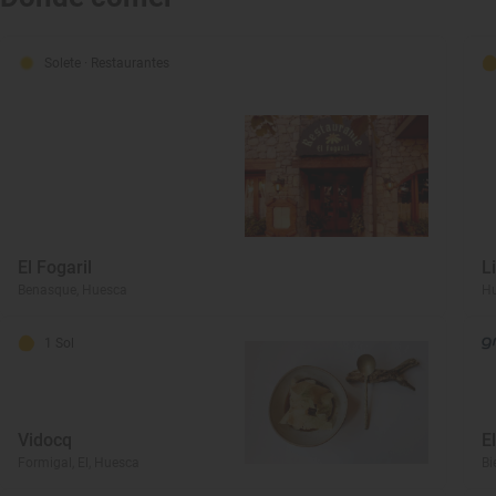
Solete
· Restaurantes
El Fogaril
L
Benasque, Huesca
Hu
1 Sol
Vidocq
E
Formigal, El, Huesca
Bi