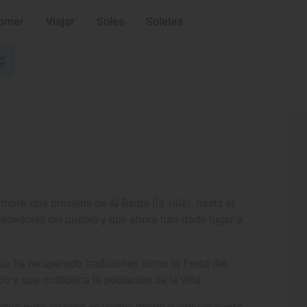
omer
Viajar
Soles
Soletes
bre, que proviene de Al-Balda (la villa), hasta el
lrededores del pueblo y que ahora han dado lugar a
que ha recuperado tradiciones como la Festa del
o y que multiplica la población de la villa.