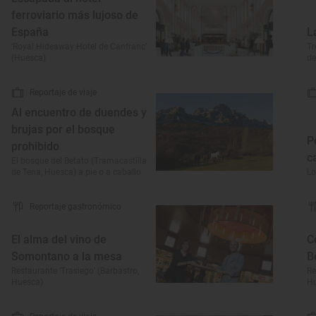
ferroviario más lujoso de
España
L
‘Royal Hideaway Hotel de Canfranc’
Tr
(Huesca)
de
Reportaje de viaje
Al encuentro de duendes y
brujas por el bosque
P
prohibido
c
El bosque del Betato (Tramacastilla
de Tena, Huesca) a pie o a caballo
Lo
Reportaje gastronómico
El alma del vino de
C
Somontano a la mesa
B
Restaurante ‘Trasiego’ (Barbastro,
Re
Huesca)
H