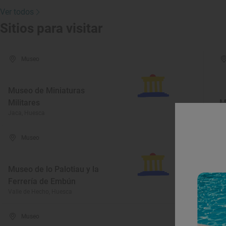
Ver todos
Sitios para visitar
Museo
Museo de Miniaturas
Militares
M
Jaca, Huesca
Hu
Museo
Museo de lo Palotiau y la
C
Ferrería de Embún
l
Valle de Hecho, Huesca
Sa
Museo