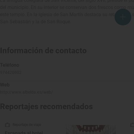
La antigua colegiata de San Vicente, del siglo XVII, preside el p
del municipio. En su interior se conservan dos frescos como mue
este templo. En la iglesia de San Martín destaca su retablo del s
San Sebastián y la de San Roque.
Información de contacto
Teléfono
974420802
Web
http://www.albelda.es/web/
Reportajes recomendados
Reportaje de viaje
Escapada al hotel