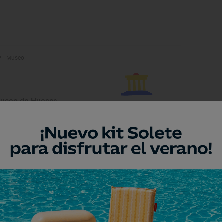
Museo
useo de Huesca
esca, Huesca
Museo
entro de Interpretación de
os Glaciares
biñánigo, Huesca
Monumento