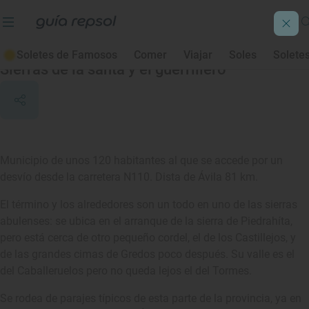
Aldeanueva de Santa Cruz
Soletes de Famosos
Comer
Viajar
Soles
Solete
Sierras de la santa y el guerrillero
Municipio de unos 120 habitantes al que se accede por un
desvío desde la carretera N110. Dista de Ávila 81 km.
El término y los alrededores son un todo en uno de las sierras
abulenses: se ubica en el arranque de la sierra de Piedrahíta,
pero está cerca de otro pequeño cordel, el de los Castillejos, y
de las grandes cimas de Gredos poco después. Su valle es el
del Caballeruelos pero no queda lejos el del Tormes.
Se rodea de parajes típicos de esta parte de la provincia, ya en