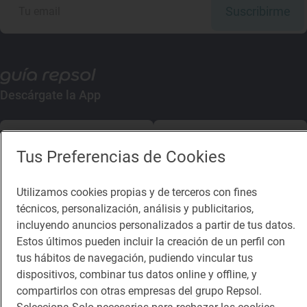
Suscribirme
Descárgate la App
App Store
Google Play
Tus Preferencias de Cookies
Guía Repsol
Enlaces
Utilizamos cookies propias y de terceros con fines
técnicos, personalización, análisis y publicitarios,
Comer
Contacto
incluyendo anuncios personalizados a partir de tus datos.
Viajar
Sala de prensa
Estos últimos pueden incluir la creación de un perfil con
tus hábitos de navegación, pudiendo vincular tus
Dormir
Canal de ética
dispositivos, combinar tus datos online y offline, y
compartirlos con otras empresas del grupo Repsol.