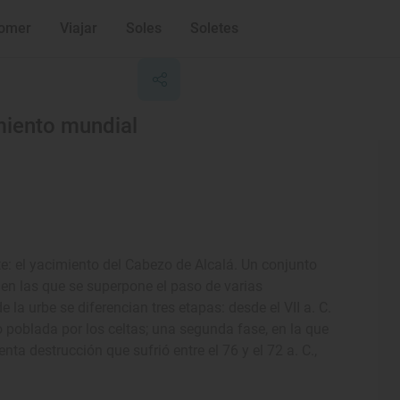
omer
Viajar
Soles
Soletes
miento mundial
nte: el yacimiento del Cabezo de Alcalá. Un conjunto
en las que se superpone el paso de varias
e la urbe se diferencian tres etapas: desde el VII a. C.
o poblada por los celtas; una segunda fase, en la que
enta destrucción que sufrió entre el 76 y el 72 a. C.,