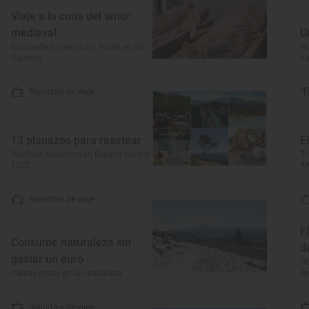
Viaje a la cuna del amor
medieval
U
Escapada romántica a Teruel en San
Ho
Valentín
ha
Reportaje de viaje
13 planazos para resetear
E
Destinos holísticos en España para el
Tu
2022
‘M
Reportaje de viaje
E
Consume naturaleza sin
d
gastar un euro
Ho
Planes gratis en la naturaleza
Te
Reportaje de viaje