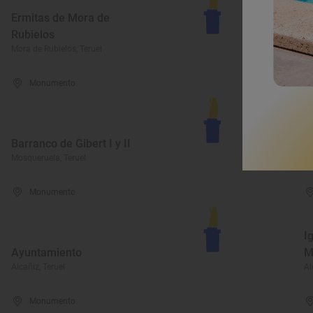
Ermitas de Mora de
Rubielos
Y
Mora de Rubielos, Teruel
Br
Monumento
I
Barranco de Gibert I y II
C
Mosqueruela, Teruel
Bo
Monumento
I
Ayuntamiento
M
Alcañiz, Teruel
Al
Monumento