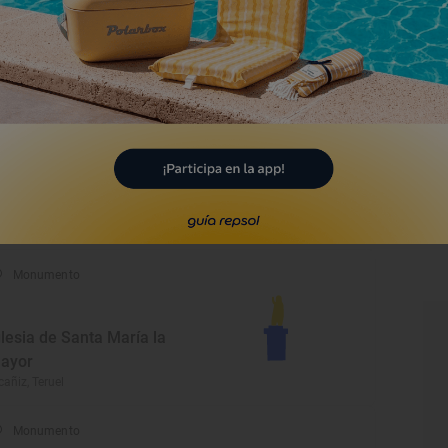
acimiento del Endrinal
onchales, Teruel
Monumento
glesia de la Virgen de la
arrasca
rdón, Teruel
Monumento
glesia de Santa María la
ayor
cañiz, Teruel
Monumento