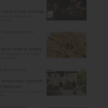
n sueño al calor del fuego
teles con chimenea en la
bitación
Reportaje gastronómico
l turrón 'made in' Aragón
rrón de guirlache de la Dulcería
uñoz’ (Teruel)
Reportaje de viaje
l secreto mejor guardado
el Matarraña
tel ‘Torre del Visco’ (Fondespatla,
ruel)
Reportaje de viaje