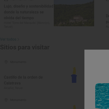
Lujo, diseño y sostenibilidad
donde la naturaleza se
D
olvida del tiempo
p
Hotel ‘Torre del Marqués’ (Monroyo,
Teruel)
Ru
Ver todos
Sitios para visitar
Monumento
Castillo de la orden de
Calatrava
I
Alcañiz, Teruel
An
Monumento