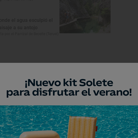
onde el agua esculpió el
aisaje a su antojo
ta por el Parrizal de Beceite (Teruel)
Monumento
glesia de la Natividad
dorra, Teruel
Monumento