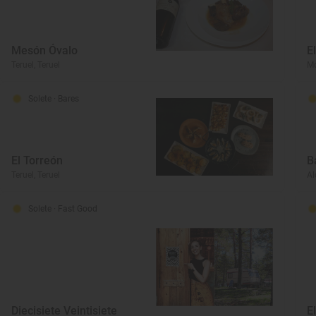
Mesón Óvalo
E
Teruel, Teruel
Mo
Solete
· Bares
El Torreón
B
Teruel, Teruel
Al
Solete
· Fast Good
Diecisiete Veintisiete
E