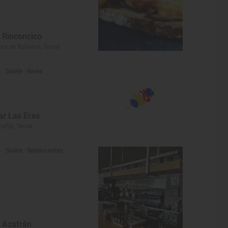
l Rinconcico
ra de Rubielos, Teruel
Solete
· Bares
ar Las Eras
cañiz, Teruel
Solete
· Restaurantes
l Azafrán