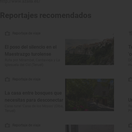
http://www.azaila.es/
Reportajes recomendados
Reportaje de viaje
El poso del silencio en el
T
Maestrazgo turolense
'
Ruta por Mirambel, Cantavieja y La
Dó
Iglesuela del Cid (Teruel)
má
Reportaje de viaje
La casa entre bosques que
necesitas para desconectar
U
Casa rural ‘Casa de los Moyas’ (Olba,
Ru
Teruel)
Pi
Reportaje de viaje