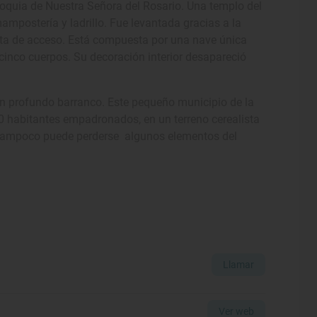
rroquia de Nuestra Señora del Rosario. Una templo del
ampostería y ladrillo. Fue levantada gracias a la
erta de acceso. Está compuesta por una nave única
cinco cuerpos. Su decoración interior desapareció
un profundo barranco. Este pequeño municipio de la
0 habitantes empadronados, en un terreno cerealista
ero tampoco puede perderse algunos elementos del
Llamar
Ver web