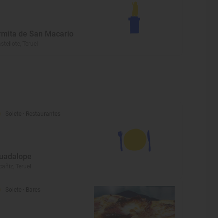
rmita de San Macario
stellote, Teruel
Solete
· Restaurantes
uadalope
cañiz, Teruel
Solete
· Bares