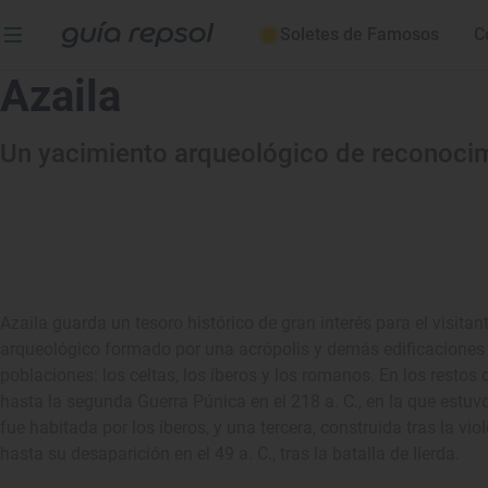
Soletes de Famosos
C
Azaila
Un yacimiento arqueológico de reconoci
Azaila guarda un tesoro histórico de gran interés para el visita
arqueológico formado por una acrópolis y demás edificaciones 
poblaciones: los celtas, los íberos y los romanos. En los restos d
hasta la segunda Guerra Púnica en el 218 a. C., en la que estuv
fue habitada por los íberos, y una tercera, construida tras la viol
hasta su desaparición en el 49 a. C., tras la batalla de Ilerda.