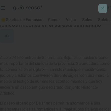
Béjar
Soletes de Famosos
Comer
Viajar
Soles
Solete
Idílicos rincones en el sureste salmantino
A solo 74 kilómetros de Salamanca, Béjar es el núcleo urbano
más importante del sureste de la provincia. Su andadura como
tal comienza en el siglo XIII. En este municipio, musulmanes,
judíos y cristianos convivieron durante siglos, con una muralla
medieval testigo de numerosos acontecimientos y que hoy
encierra un casco antiguo declarado Conjunto Histórico-
Artístico.
El paseo urbano por Béjar nos permitirá asomarnos a sus
interesantes iglesias románicas y al majestuoso Palacio de los