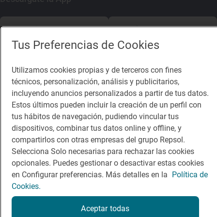
App Store
Google Play
Tus Preferencias de Cookies
Guía Repsol
Enlaces
Utilizamos cookies propias y de terceros con fines
Comer
Contacto
técnicos, personalización, análisis y publicitarios,
incluyendo anuncios personalizados a partir de tus datos.
Viajar
Sala de prensa
Estos últimos pueden incluir la creación de un perfil con
tus hábitos de navegación, pudiendo vincular tus
Dormir
Canal de ética
dispositivos, combinar tus datos online y offline, y
compartirlos con otras empresas del grupo Repsol.
Selecciona Solo necesarias para rechazar las cookies
opcionales. Puedes gestionar o desactivar estas cookies
en Configurar preferencias. Más detalles en la
Política de
Política de privacidad
Política de cookies
Nota legal
Cookies.
Condiciones del servicio
© Repsol S.A. 2000
- 2026
Aceptar todas