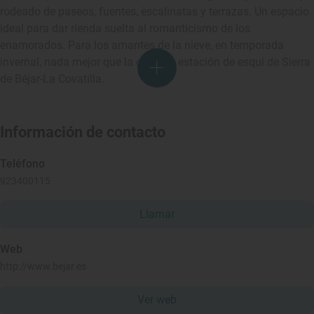
rodeado de paseos, fuentes, escalinatas y terrazas. Un espacio
ideal para dar rienda suelta al romanticismo de los
enamorados. Para los amantes de la nieve, en temporada
invernal, nada mejor que la cercana estación de esquí de Sierra
de Béjar-La Covatilla.
Información de contacto
Teléfono
923400115
Llamar
Web
http://www.bejar.es
Ver web