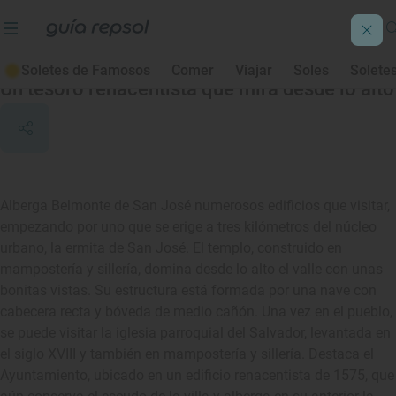
Belmonte de San José
Soletes de Famosos
Comer
Viajar
Soles
Solete
Un tesoro renacentista que mira desde lo alto
Alberga Belmonte de San José numerosos edificios que visitar,
empezando por uno que se erige a tres kilómetros del núcleo
urbano, la ermita de San José. El templo, construido en
mampostería y sillería, domina desde lo alto el valle con unas
bonitas vistas. Su estructura está formada por una nave con
cabecera recta y bóveda de medio cañón. Una vez en el pueblo,
se puede visitar la iglesia parroquial del Salvador, levantada en
el siglo XVIII y también en mampostería y sillería. Destaca el
Ayuntamiento, ubicado en un edificio renacentista de 1575, que