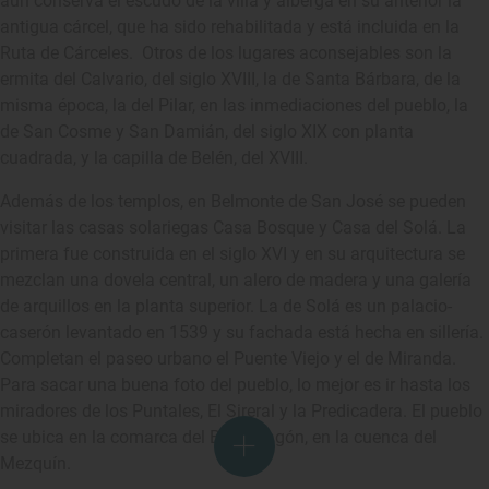
aún conserva el escudo de la villa y alberga en su anterior la
antigua cárcel, que ha sido rehabilitada y está incluida en la
Ruta de Cárceles. Otros de los lugares aconsejables son la
ermita del Calvario, del siglo XVIII, la de Santa Bárbara, de la
misma época, la del Pilar, en las inmediaciones del pueblo, la
de San Cosme y San Damián, del siglo XIX con planta
cuadrada, y la capilla de Belén, del XVIII.
Además de los templos, en Belmonte de San José se pueden
visitar las casas solariegas Casa Bosque y Casa del Solá. La
primera fue construida en el siglo XVI y en su arquitectura se
mezclan una dovela central, un alero de madera y una galería
de arquillos en la planta superior. La de Solá es un palacio-
caserón levantado en 1539 y su fachada está hecha en sillería.
Completan el paseo urbano el Puente Viejo y el de Miranda.
Para sacar una buena foto del pueblo, lo mejor es ir hasta los
miradores de los Puntales, El Sireral y la Predicadera. El pueblo
se ubica en la comarca del Bajo Aragón, en la cuenca del
Mezquín.