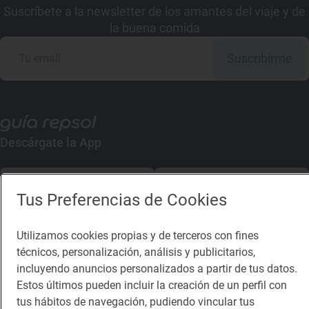
Suscríbete a la newsletter de los amantes del viaje y de
la buena comida
Suscribirme
Descárgate la App
App Store
Google Play
Tus Preferencias de Cookies
Guía Repsol
Enlaces
Utilizamos cookies propias y de terceros con fines
técnicos, personalización, análisis y publicitarios,
Comer
Contacto
incluyendo anuncios personalizados a partir de tus datos.
Viajar
Sala de prensa
Estos últimos pueden incluir la creación de un perfil con
tus hábitos de navegación, pudiendo vincular tus