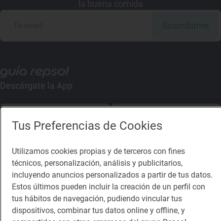
la buena comida
Suscribirme
Descárgate la App
App Store
Google Play
Tus Preferencias de Cookies
Guía Repsol
Enlaces
Utilizamos cookies propias y de terceros con fines
técnicos, personalización, análisis y publicitarios,
Comer
Contacto
incluyendo anuncios personalizados a partir de tus datos.
Estos últimos pueden incluir la creación de un perfil con
Viajar
Sala de prensa
tus hábitos de navegación, pudiendo vincular tus
Dormir
Canal de ética
dispositivos, combinar tus datos online y offline, y