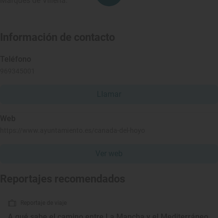
Marqués de Villena.
Información de contacto
Teléfono
969345001
Llamar
Web
https://www.ayuntamiento.es/canada-del-hoyo
Ver web
Reportajes recomendados
Reportaje de viaje
A qué sabe el camino entre La Mancha y el Mediterráneo