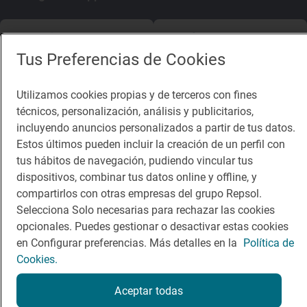
App Store
Google Play
Tus Preferencias de Cookies
Guía Repsol
Enlaces
Utilizamos cookies propias y de terceros con fines
Comer
Contacto
técnicos, personalización, análisis y publicitarios,
incluyendo anuncios personalizados a partir de tus datos.
Viajar
Sala de prensa
Estos últimos pueden incluir la creación de un perfil con
tus hábitos de navegación, pudiendo vincular tus
Dormir
Canal de ética
dispositivos, combinar tus datos online y offline, y
compartirlos con otras empresas del grupo Repsol.
Selecciona Solo necesarias para rechazar las cookies
opcionales. Puedes gestionar o desactivar estas cookies
en Configurar preferencias. Más detalles en la
Política de
Política de privacidad
Política de cookies
Nota legal
Cookies.
Condiciones del servicio
© Repsol S.A. 2000
- 2026
Aceptar todas