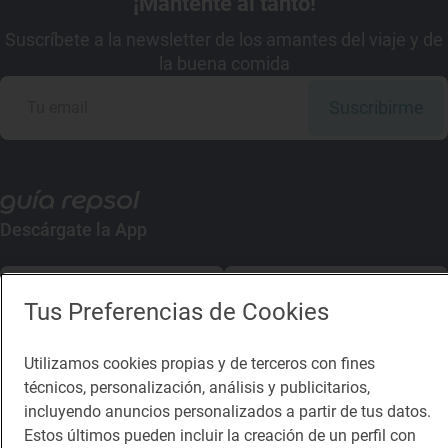
¡Mantente al tanto!
Suscríbete a la newsletter de los amantes del viaje y de
la buena comida
Suscribirme
Descárgate la App
App Store
Google Play
Tus Preferencias de Cookies
Guía Repsol
Enlaces
Utilizamos cookies propias y de terceros con fines
técnicos, personalización, análisis y publicitarios,
Comer
Contacto
incluyendo anuncios personalizados a partir de tus datos.
Viajar
Sala de prensa
Estos últimos pueden incluir la creación de un perfil con