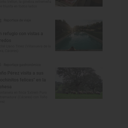
irito Vetton, la ginebra extremeña
e triunfa en todos lados
Reportaje de viaje
n refugio con vistas a
redos
otel Llano Tineo' (Villanueva de la
ra, Cáceres)
Reportaje gastronómico
oño Pérez visita a sus
cochinitos felices" en la
ehesa
ntanera en finca 'Extrem Puro
tremadura' (Cáceres) con Toño
rez