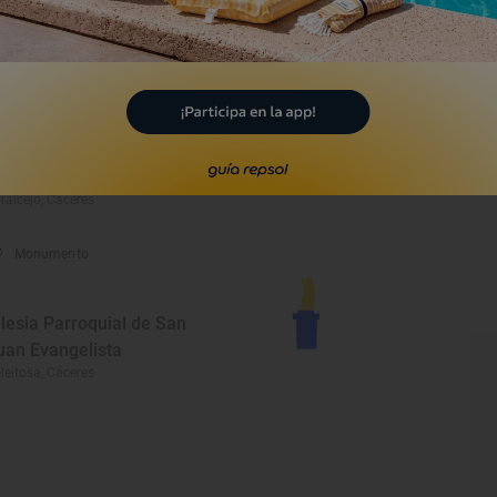
asa La Peña
rganta la Olla, Cáceres
Monumento
glesia de Nuestra Señora
e la Asunción
raicejo, Cáceres
Monumento
glesia Parroquial de San
uan Evangelista
leitosa, Cáceres