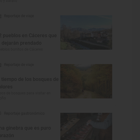
co y barato
Reportaje de viaje
2 pueblos en Cáceres que
e dejarán prendado
eblos bonitos de Cáceres
Reportaje de viaje
l tiempo de los bosques de
olores
pos de bosques para visitar en
toño
Reportaje gastronómico
na ginebra que es puro
orazón