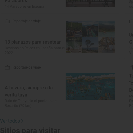
Paradores
Sp
14 Paradores en España
qu
Reportaje de viaje
U
13 planazos para resetear
G
Destinos holísticos en España para el
'H
2022
Ve
Reportaje de viaje
T
"
A tu vera, siempre a la
D
verita tuya
Mo
Ruta de Talayuela al pantano de
Ex
Rosarito (70 km)
Pé
Ver todos
Sitios para visitar