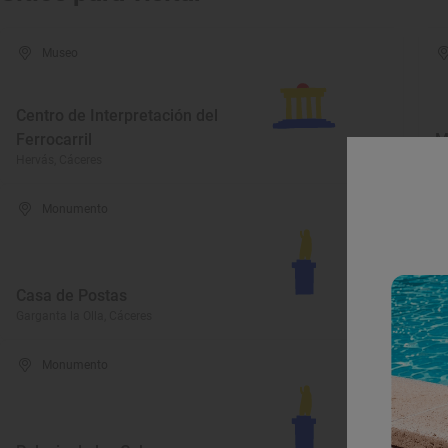
Museo
Centro de Interpretación del
Ferrocarril
M
Hervás, Cáceres
Ga
Monumento
P
Casa de Postas
A
Garganta la Olla, Cáceres
Al
Monumento