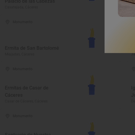
Palacio de las Cabezas
C
Casatejada, Cáceres
Ga
Monumento
I
Ermita de San Bartolomé
d
Miajadas, Cáceres
Ja
Monumento
Ermitas de Casar de
I
Cáceres
J
Casar de Cáceres, Cáceres
De
Monumento
Santuario de Nuestra