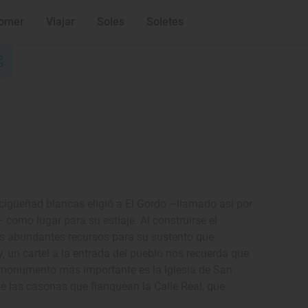
omer
Viajar
Soles
Soletes
cigüeñad blancas eligió a El Gordo –llamado así por
como lugar para su estiaje. Al construirse el
s abundantes recursos para su sustento que
oy, un cartel a la entrada del pueblo nos recuerda que
u monumento más importante es la Iglesia de San
e las casonas que flanquean la Calle Real, que