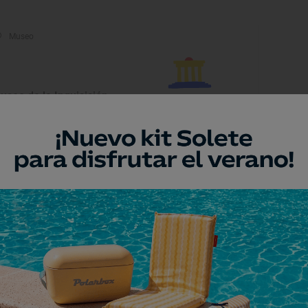
Museo
useo de la Inquisición
rganta la Olla, Cáceres
Monumento
uente Romano de
lcántara
cántara, Cáceres
Monumento