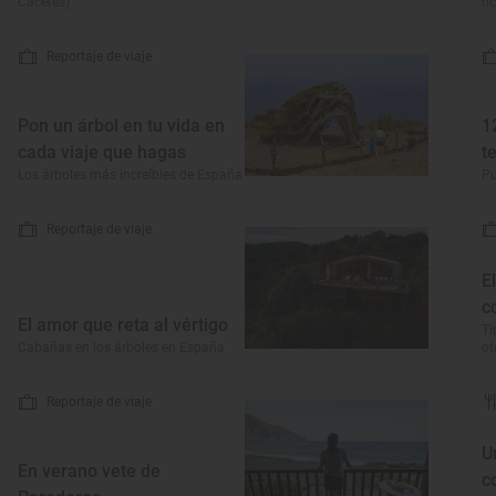
Cáceres)
ri
Reportaje de viaje
Pon un árbol en tu vida en
1
cada viaje que hagas
t
Los árboles más increíbles de España
Pu
Reportaje de viaje
E
c
El amor que reta al vértigo
Ti
Cabañas en los árboles en España
o
Reportaje de viaje
U
En verano vete de
c