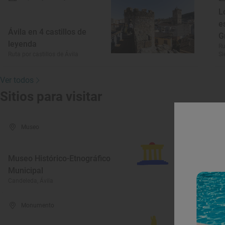
L
e
Ávila en 4 castillos de
G
leyenda
Ru
Ruta por castillos de Ávila
Si
Ver todos
Sitios para visitar
Museo
Museo Histórico-Etnográfico
Municipal
E
Candeleda, Ávila
Ar
Monumento