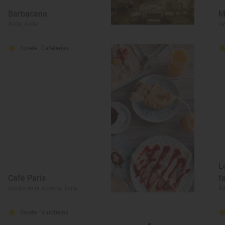
Barbacana
M
Ávila, Ávila
La
Solete
· Cafeterías
L
Café París
f
Sotillo de la Adrada, Ávila
Áv
Solete
· Vinotecas