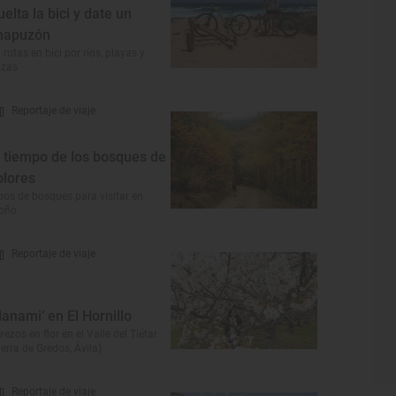
uelta la bici y date un
hapuzón
 rutas en bici por ríos, playas y
ozas
Reportaje de viaje
l tiempo de los bosques de
olores
pos de bosques para visitar en
toño
Reportaje de viaje
Hanami’ en El Hornillo
rezos en flor en el Valle del Tiétar
ierra de Gredos, Ávila)
Reportaje de viaje