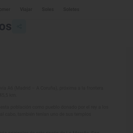
omer
Viajar
Soles
Soletes
ros
vía A6 (Madrid – A Coruña), próxima a la frontera
 45,5 km.
e esta población como pueblo donado por el rey a los
y al cabo, también tenían uno de sus templos