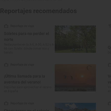
Reportajes recomendados
Reportaje de viaje
Soletes para no perder el
norte
Restaurantes en la A-6, A-50, A-52 y A-
Q
66 con Solete: dónde comer rico y
barato
Dó
Reportaje de viaje
¡Última llamada para la
V
aventura del verano!
v
Deportes para aprovechar el verano
Ve
en España
en
Reportaje de viaje
Chapuzones en el salvaje