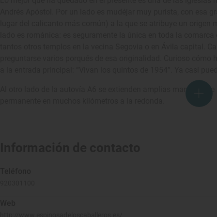
Lo mejor que ha quedado en el presente es una de las iglesias 
Andrés Apóstol. Por un lado es mudéjar muy purista, con esa gran
lugar del calicanto más común) a la que se atribuye un origen mi
lado es románica: es seguramente la única en toda la comarca 
tantos otros templos en la vecina Segovia o en Ávila capital. Ca
preguntarse varios porqués de esa originalidad. Curioso cómo ha
a la entrada principal: “Vivan los quintos de 1954”. Ya casi puede
Al otro lado de la autovía A6 se extienden amplias manchas de p
permanente en muchos kilómetros a la redonda.
Información de contacto
Teléfono
920301100
Web
http://www.espinosadeloscaballeros.es/