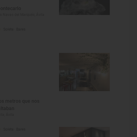
ontecarlo
s Navas del Marqués, Ávila
Solete
· Bares
os metros que nos
altaban
ila, Ávila
Solete
· Bares