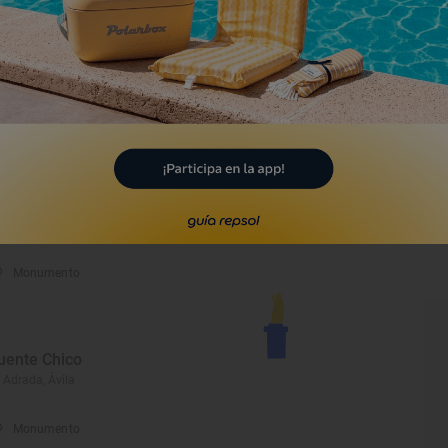
ornos postmedievales
ila, Ávila
Monumento
astillo
évalo, Ávila
Monumento
uente Chico
 Adrada, Ávila
Monumento