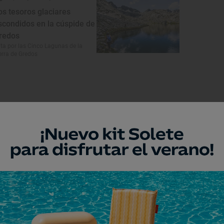
os tesoros glaciares
scondidos en la cúspide de
redos
ta por las Cinco Lagunas de la
erra de Gredos
Monumento
rmita de la Lugareja
évalo, Ávila
Monumento