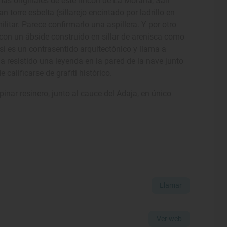
más originales de este rincón de La Moraña, San
 torre esbelta (sillarejo encintado por ladrillo en
litar. Parece confirmarlo una aspillera. Y por otro
con un ábside construido en sillar de arenisca como
si es un contrasentido arquitectónico y llama a
 resistido una leyenda en la pared de la nave junto
 calificarse de grafiti histórico.
inar resinero, junto al cauce del Adaja, en único
Llamar
Ver web