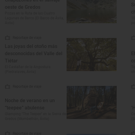
S
oeste de Gredos
c
Pozas en la Ruta de las Cuatro
Lagunas de Barco (El Barco de Ávila,
10
Ávila)
p
Reportaje de viaje
Las joyas del otoño más
desconocidas del Valle del
E
Tiétar
c
El Castañar de la Angostura
Ti
(Piedralaves, Ávila)
o
Reportaje de viaje
Noche de verano en un
“teepee” abulense
‘
Glamping “The Teepee” en la Sierra de
Ce
Gredos (Mombeltrán, Ávila)
(S
Reportaje de viaje