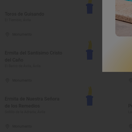
Toros de Guisando
H
El Tiemblo, Ávila
Áv
Monumento
Ermita del Santísimo Cristo
del Caño
C
El Barco de Ávila, Ávila
Ar
Monumento
Ermita de Nuestra Señora
de los Remedios
P
Sotillo de la Adrada, Ávila
La
Monumento