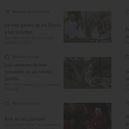
Reportaje gastronómico
La ruta gastro de los Reyes
P
y las Infantas
e
Los restaurantes favoritos de la
realeza española
Pu
Reportaje de viaje
Los cantares de tres
cascadas en un mismo
O
pueblo
u
Ruta refrescante por Tubilla del Agua
Lo
(Burgos)
y 
Reportaje de viaje
V
Arte en las paredes
g
‘Las paredes hablan’: los escenarios