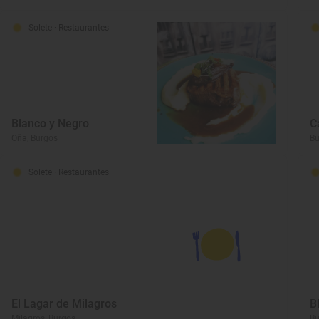
Solete
· Restaurantes
Blanco y Negro
C
Oña, Burgos
Bu
Solete
· Restaurantes
El Lagar de Milagros
B
Milagros, Burgos
Bu