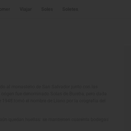
omer
Viajar
Soles
Soletes
ado al monasterio de San Salvador junto con las
 su origen fue denominado Solas de Bureba, pero dada
 1948 tomó el nombre de Llano por la orografía del
ue aún quedan huellas: se mantienen cuarenta bodegas