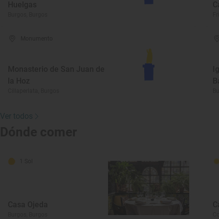
Huelgas
C
Burgos, Burgos
Fr
Monumento
Monasterio de San Juan de
I
la Hoz
B
Cillaperlata, Burgos
Bu
Ver todos
Dónde comer
1 Sol
Casa Ojeda
C
Burgos, Burgos
Co