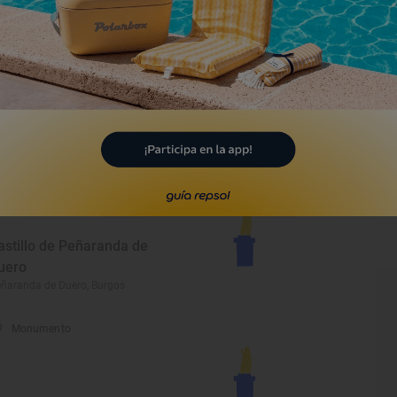
ñaranda de Duero, Burgos
Monumento
rmita de San Roque
llarcayo de Merindad de Castilla la
eja, Burgos
Monumento
astillo de Peñaranda de
uero
ñaranda de Duero, Burgos
Monumento