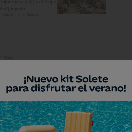
rroparon las obras de Lope
 de Quevedo
rador de Lerma (Burgos)
Museo
useo de Juegos
radicionales
anda de Duero, Burgos
Museo
entro de Interpretación del
astillo de Peñaranda de
uero