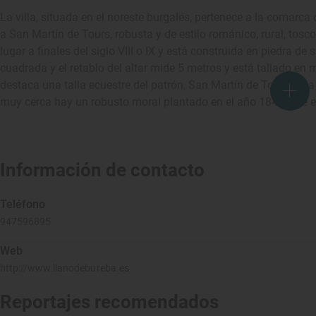
La villa, situada en el noreste burgalés, pertenece a la comarca
a San Martín de Tours, robusta y de estilo románico, rural, tos
lugar a finales del siglo VIII o IX y está construida en piedra de 
cuadrada y el retablo del altar mide 5 metros y está tallado en m
destaca una talla ecuestre del patrón, San Martín de Tours. Una g
muy cerca hay un robusto moral plantado en el año 1845, que 
Información de contacto
Teléfono
947596895
Web
http://www.llanodebureba.es
Reportajes recomendados