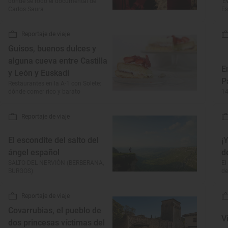
donde se rodó el documental de
‘E
Carlos Saura
Es
Reportaje de viaje
Guisos, buenos dulces y
alguna cueva entre Castilla
E
y León y Euskadi
P
Restaurantes en la A-1 con Solete:
dónde comer rico y barato
14
Reportaje de viaje
El escondite del salto del
¡
ángel español
d
SALTO DEL NERVIÓN (BERBERANA,
El
BURGOS)
de
Reportaje de viaje
Covarrubias, el pueblo de
V
dos princesas víctimas del