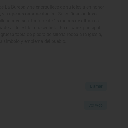
 de La Bureba y se enorgullece de su iglesia en honor
co, sin apenas ornamentación. Su edificación tuvo
sillería arenisca. La torre de 16 metros de altura es
adera, de estilo renacentista. En el panel principal
ruesa tapia de piedra de sillería rodea a la iglesia,
es símbolo y emblema del pueblo.
Llamar
Ver web