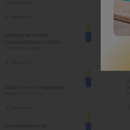
Sasamón, Burgos
Pe
Monumento
Orbaneja del Castillo.
E
Conjunto Histórico Artístico
Vi
Valle de Sedano, Burgos
Vi
Monumento
C
Alcázar de los Condestables
D
Medina de Pomar, Burgos
Pe
Monumento
El monasterio de las