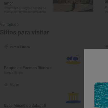
a
amor
y
Covarrubias (Burgos), belleza de
pueblo con leyendas románticas
Pa
Ver todos
Sitios para visitar
Parque Urbano
M
Parque de Fuentes Blancas
T
Burgos, Burgos
Ar
Museo
C
C
Casa Museo de Salaguti
D