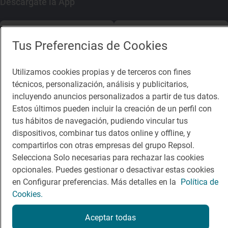
Descárgate la App
App Store
Google Play
Tus Preferencias de Cookies
Guía Repsol
Enlaces
Utilizamos cookies propias y de terceros con fines
técnicos, personalización, análisis y publicitarios,
Comer
Contacto
incluyendo anuncios personalizados a partir de tus datos.
Viajar
Sala de prensa
Estos últimos pueden incluir la creación de un perfil con
tus hábitos de navegación, pudiendo vincular tus
Dormir
Canal de ética
dispositivos, combinar tus datos online y offline, y
compartirlos con otras empresas del grupo Repsol.
Selecciona Solo necesarias para rechazar las cookies
opcionales. Puedes gestionar o desactivar estas cookies
en Configurar preferencias. Más detalles en la
Política de
Política de privacidad
Política de cookies
Nota legal
Cookies.
Condiciones del servicio
© Repsol S.A. 2000
- 2026
Aceptar todas