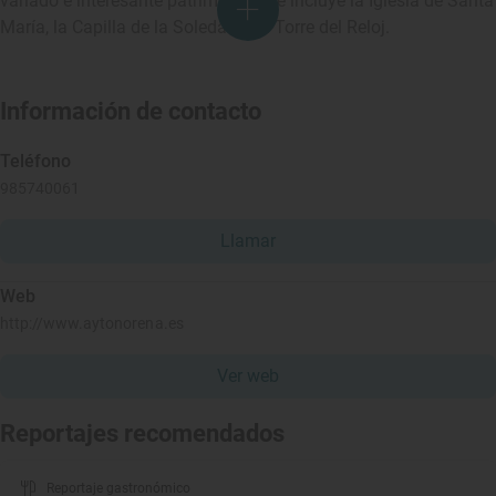
variado e interesante patrimonio que incluye la Iglesia de Santa
María, la Capilla de la Soledad o la Torre del Reloj.
Información de contacto
Teléfono
985740061
Llamar
Web
http://www.aytonorena.es
Ver web
Reportajes recomendados
Reportaje gastronómico