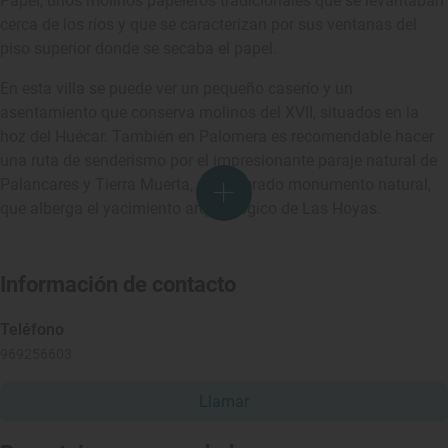
Papel, unos molinos papeleros tradicionales que se levantaban
cerca de los ríos y que se caracterizan por sus ventanas del
piso superior donde se secaba el papel.
En esta villa se puede ver un pequeño caserío y un
asentamiento que conserva molinos del XVII, situados en la
hoz del Huécar. También en Palomera es recomendable hacer
una ruta de senderismo por el impresionante paraje natural de
Palancares y Tierra Muerta, considerado monumento natural,
que alberga el yacimiento arqueológico de Las Hoyas.
Información de contacto
Teléfono
969256603
Llamar