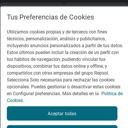
App Store
Google Play
Tus Preferencias de Cookies
Guía Repsol
Enlaces
Utilizamos cookies propias y de terceros con fines
técnicos, personalización, análisis y publicitarios,
Comer
Contacto
incluyendo anuncios personalizados a partir de tus datos.
Viajar
Sala de prensa
Estos últimos pueden incluir la creación de un perfil con
tus hábitos de navegación, pudiendo vincular tus
Dormir
Canal de ética
dispositivos, combinar tus datos online y offline, y
compartirlos con otras empresas del grupo Repsol.
Selecciona Solo necesarias para rechazar las cookies
opcionales. Puedes gestionar o desactivar estas cookies
en Configurar preferencias. Más detalles en la
Política de
Política de privacidad
Política de cookies
Nota legal
Cookies.
Condiciones del servicio
© Repsol S.A. 2000
- 2026
Aceptar todas