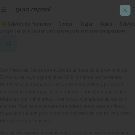
San Pedro de Ceque
Soletes de Famosos
Comer
Viajar
Soles
Solete
Bajo la sombra del Bosque de las Majadas
San Pedro de Ceque se encuentra al norte de la provincia de
Zamora, de cuya capital dista 82 kilómetros por carretera.
Pertenece a la Comarca Benavente y los Valles y posee un
exuberante entorno, pues está rodeado por el Bosque de las
Majadas, con milenarios y frondosos ejemplares de robles y
encinas. Sus bellos parajes naturales y su riqueza en flora y
fauna lo habilitan para practicar deportes de naturaleza, entre
otros la caza y la pesca.
Sus viñedos producen ricos caldos, que se conservan en sus