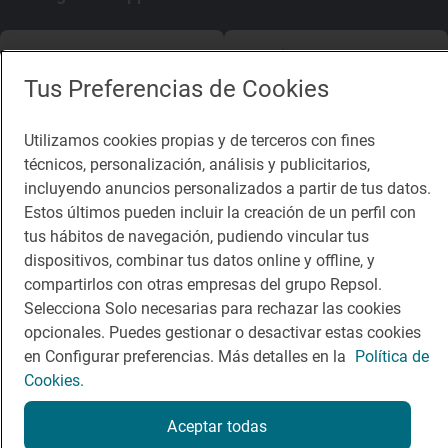
App Store
Google Play
Tus Preferencias de Cookies
Guía Repsol
Enlaces
Utilizamos cookies propias y de terceros con fines
Comer
Contacto
técnicos, personalización, análisis y publicitarios,
incluyendo anuncios personalizados a partir de tus datos.
Viajar
Sala de prensa
Estos últimos pueden incluir la creación de un perfil con
Dormir
Canal de ética
tus hábitos de navegación, pudiendo vincular tus
dispositivos, combinar tus datos online y offline, y
compartirlos con otras empresas del grupo Repsol.
Selecciona Solo necesarias para rechazar las cookies
opcionales. Puedes gestionar o desactivar estas cookies
en Configurar preferencias. Más detalles en la
Política de
Política de privacidad
Política de cookies
Nota legal
Cookies.
Condiciones del servicio
© Repsol S.A. 2000
- 2026
Aceptar todas