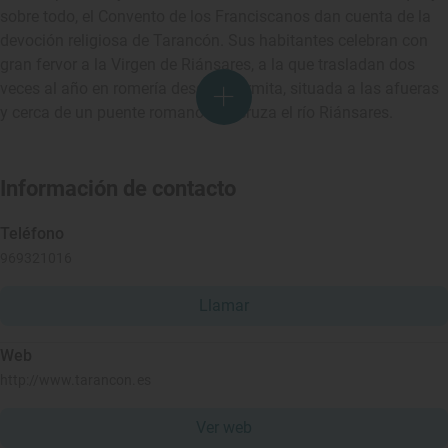
sobre todo, el Convento de los Franciscanos dan cuenta de la
devoción religiosa de Tarancón. Sus habitantes celebran con
gran fervor a la Virgen de Riánsares, a la que trasladan dos
veces al año en romería desde su ermita, situada a las afueras
y cerca de un puente romano que cruza el río Riánsares.
Información de contacto
Teléfono
969321016
Llamar
Web
http://www.tarancon.es
Ver web