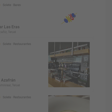
Solete
· Bares
ar Las Eras
cañiz, Teruel
Solete
· Restaurantes
l Azafrán
minreal, Teruel
Solete
· Restaurantes