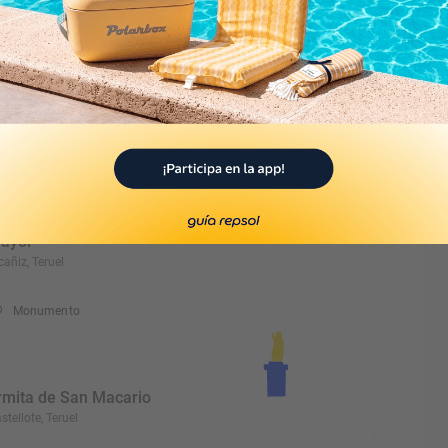
glesia de la Virgen de la
arrasca
rdón, Teruel
Monumento
glesia de Santa María la
ayor
cañiz, Teruel
Monumento
rmita de San Macario
stellote, Teruel