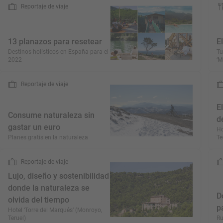
Reportaje de viaje
13 planazos para resetear
E
Destinos holísticos en España para el
Tu
2022
‘M
Reportaje de viaje
E
Consume naturaleza sin
d
gastar un euro
Ho
Planes gratis en la naturaleza
Te
Reportaje de viaje
Lujo, diseño y sostenibilidad
donde la naturaleza se
D
olvida del tiempo
p
Hotel ‘Torre del Marqués’ (Monroyo,
Teruel)
Ru