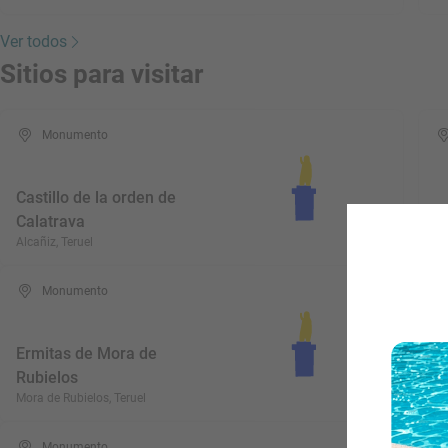
Ver todos
Sitios para visitar
Monumento
Castillo de la orden de
Calatrava
I
Alcañiz, Teruel
An
Monumento
Ermitas de Mora de
Rubielos
Y
Mora de Rubielos, Teruel
Br
Monumento