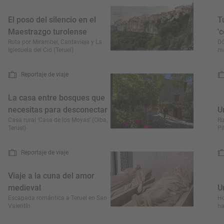
El poso del silencio en el
T
Maestrazgo turolense
'
Ruta por Mirambel, Cantavieja y La
Dó
Iglesuela del Cid (Teruel)
má
Reportaje de viaje
La casa entre bosques que
necesitas para desconectar
U
Casa rural ‘Casa de los Moyas’ (Olba,
Ru
Teruel)
Pi
Reportaje de viaje
Viaje a la cuna del amor
medieval
U
Escapada romántica a Teruel en San
Ho
Valentín
ha