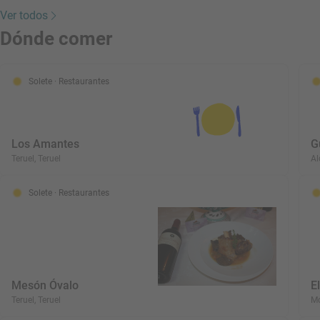
Ver todos
Dónde comer
Solete
· Restaurantes
Los Amantes
G
Teruel, Teruel
Al
Solete
· Restaurantes
Mesón Óvalo
E
Teruel, Teruel
Mo