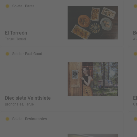
Solete
· Bares
El Torreón
B
Teruel, Teruel
Al
Solete
· Fast Good
Diecisiete Veintisiete
E
Bronchales, Teruel
Ca
Solete
· Restaurantes