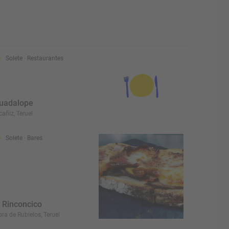
Solete
· Restaurantes
uadalope
cañiz, Teruel
Solete
· Bares
l Rinconcico
ra de Rubielos, Teruel