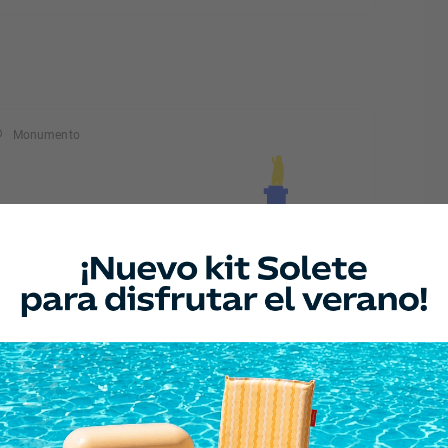
Monumento
glesia de la Natividad
dorra, Teruel
Monumento
acimiento del Endrinal
onchales, Teruel
Monumento