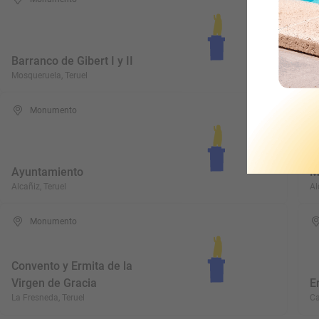
I
Barranco de Gibert I y II
C
Mosqueruela, Teruel
Bo
Monumento
I
Ayuntamiento
M
Alcañiz, Teruel
Al
Monumento
Convento y Ermita de la
Virgen de Gracia
E
La Fresneda, Teruel
Ca