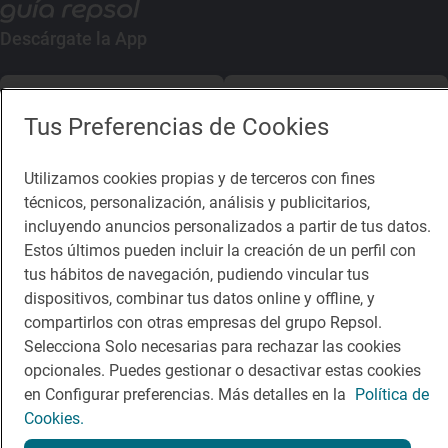
Descárgate la App
App Store
Google Play
Tus Preferencias de Cookies
Guía Repsol
Enlaces
Utilizamos cookies propias y de terceros con fines
técnicos, personalización, análisis y publicitarios,
Comer
Contacto
incluyendo anuncios personalizados a partir de tus datos.
Viajar
Sala de prensa
Estos últimos pueden incluir la creación de un perfil con
tus hábitos de navegación, pudiendo vincular tus
Dormir
Canal de ética
dispositivos, combinar tus datos online y offline, y
compartirlos con otras empresas del grupo Repsol.
Selecciona Solo necesarias para rechazar las cookies
opcionales. Puedes gestionar o desactivar estas cookies
en Configurar preferencias. Más detalles en la
Política de
Política de privacidad
Política de cookies
Nota legal
Cookies.
Condiciones del servicio