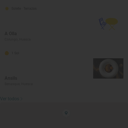
Solete
· Terrazas
A Olla
Colungo, Huesca
1 Sol
Ansils
Benasque, Huesca
Ver todos