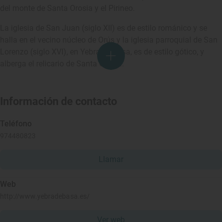
del monte de Santa Orosia y el Pirineo.
La iglesia de San Juan (siglo XII) es de estilo románico y se
halla en el vecino núcleo de Orús y la iglesia parroquial de San
Lorenzo (siglo XVI), en Yebra de Basa, es de estilo gótico, y
alberga el relicario de Santa Orosia.
Información de contacto
Teléfono
974480823
Llamar
Web
http://www.yebradebasa.es/
Ver web