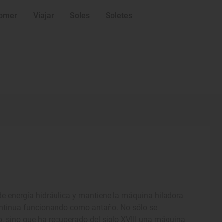
omer
Viajar
Soles
Soletes
de energía hidráulica y mantiene la máquina hiladora
e continua funcionando como antaño. No sólo se
no, sino que ha recuperado del siglo XVIII una máquina