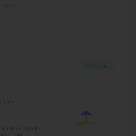
e pastor.
Cómo llegar
Playa
laya de La Tayada
anes, Asturias