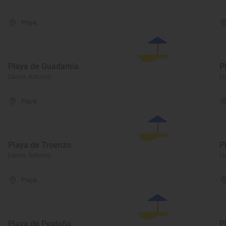
Playa
Playa de Guadamía
P
Llanes, Asturias
Ll
Playa
Playa de Troenzo
P
Llanes, Asturias
Ll
Playa
Playa de Pestaña
P